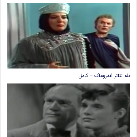
تله تئاتر اندروماک – کامل