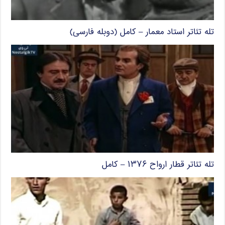
تله تئاتر استاد معمار – کامل (دوبله فارسی)
تله تئاتر قطار ارواح ۱۳۷۶ – کامل