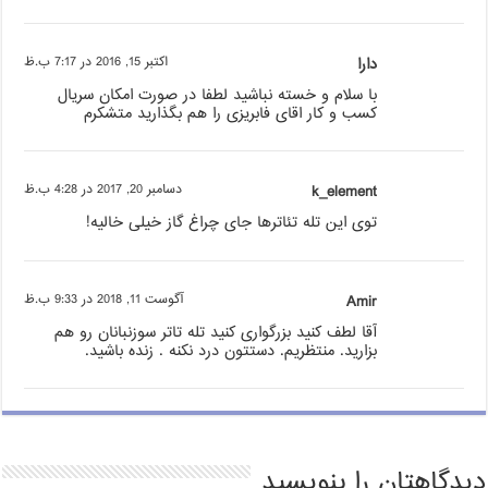
دارا
اکتبر 15, 2016 در 7:17 ب.ظ
با سلام و خسته نباشید لطفا در صورت امکان سریال
کسب و کار اقای فابریزی را هم بگذارید متشکرم
k_element
دسامبر 20, 2017 در 4:28 ب.ظ
توی این تله تئاترها جای چراغ گاز خیلی خالیه!
Amir
آگوست 11, 2018 در 9:33 ب.ظ
آقا لطف کنید بزرگواری کنید تله تاتر سوزنبانان رو هم
بزارید. منتظریم. دستتون درد نکنه . زنده باشید.
دیدگاهتان را بنویسید