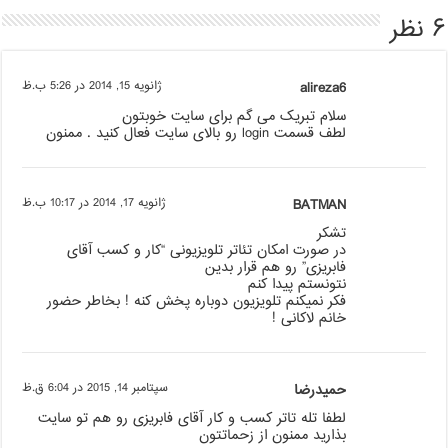
۶ نظر
alireza6
ژانویه 15, 2014 در 5:26 ب.ظ
سلام تبریک می گم برای سایت خوبتون
لطف قسمت login رو بالای سایت فعال کنید . ممنون
BATMAN
ژانویه 17, 2014 در 10:17 ب.ظ
تشکر
در صورت امکان تئاتر تلویزیونی “کار و کسب آقای
فابریزی” رو هم قرار بدین
نتونستم پیدا کنم
فکر نمیکنم تلویزیون دوباره پخش کنه ! بخاطر حضور
خانم لاکانی !
حمیدرضا
سپتامبر 14, 2015 در 6:04 ق.ظ
لطفا تله تاتر کسب و کار آقای فابریزی رو هم تو سایت
بذارید ممنون از زحماتتون