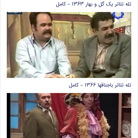
تله تئاتر یک گل و بهار ۱۳۶۳ – کامل
تله تئاتر باجناقها ۱۳۶۶ – کامل