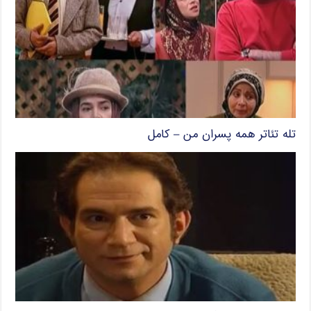
تله تئاتر همه پسران من – کامل