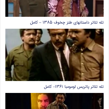
تله تئاتر داستانهای طنز چخوف ۱۳۸۵ – کامل
تله تئاتر پاتریس لومومبا ۱۳۶۱- کامل