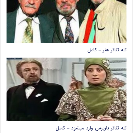
تله تئاتر هنر – کامل
تله تئاتر بازپرس وارد میشود – کامل