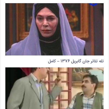
تله تئاتر جان گابریل ۱۳۷۶ – کامل