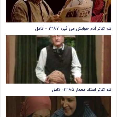
تله تئاتر آدم خوابش می گیره ۱۳۸۷ – کامل
تله تئاتر استاد معمار ۱۳۸۵- کامل