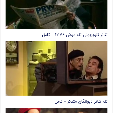
تئاتر تلویزیونی تله موش ۱۳۷۶ – کامل
تله تئاتر دیوانگان متفکر – کامل