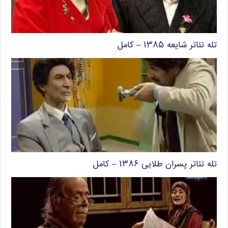
تله تئاتر شایعه ۱۳۸۵ – کامل
تله تئاتر پسران طلایی ۱۳۸۶ – کامل