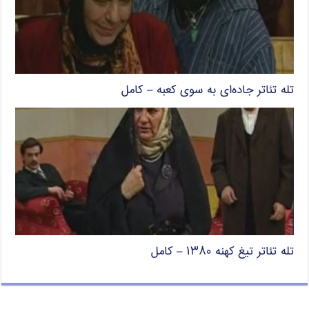
تله تئاتر جاده‌ای به سوی کعبه – کامل
تله تئاتر تیغ کهنه ۱۳۸۰ – کامل