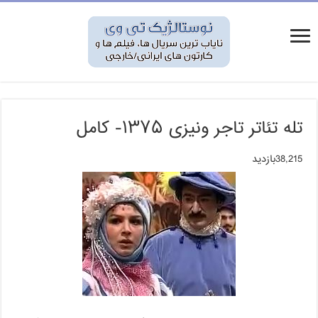
تله تئاتر تاجر ونیزی ۱۳۷۵- کامل
38,215بازدید