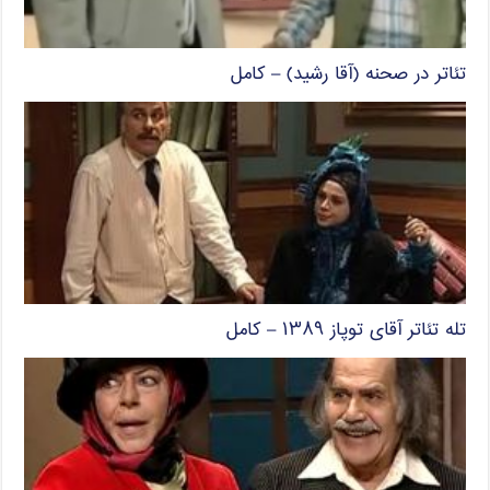
تئاتر در صحنه (آقا رشید) – کامل
تله تئاتر آقای توپاز ۱۳۸۹ – کامل