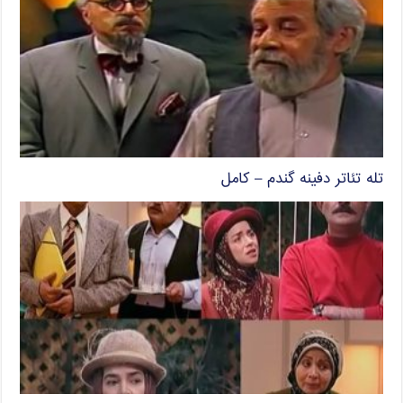
تله تئاتر دفینه گندم – کامل