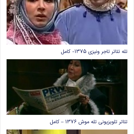
تله تئاتر تاجر ونیزی ۱۳۷۵- کامل
تئاتر تلویزیونی تله موش ۱۳۷۶ – کامل