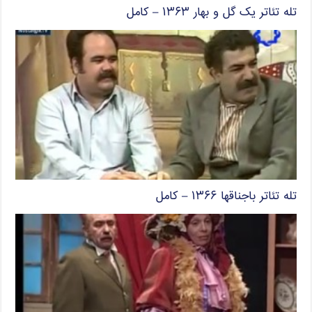
تله تئاتر یک گل و بهار ۱۳۶۳ – کامل
تله تئاتر باجناقها ۱۳۶۶ – کامل