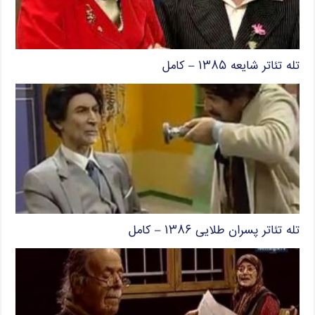
تله تئاتر شایعه ۱۳۸۵ – کامل
تله تئاتر پسران طلایی ۱۳۸۶ – کامل