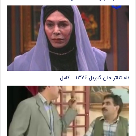
تله تئاتر جان گابریل ۱۳۷۶ – کامل