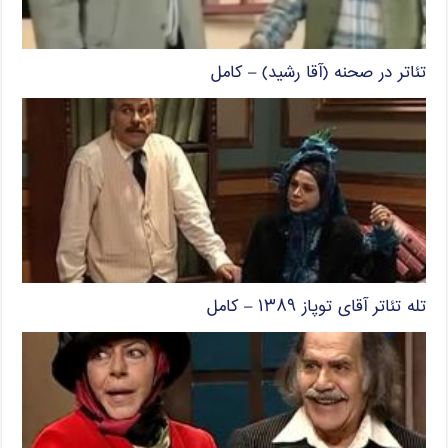
تئاتر در صحنه (آقا رشید) – کامل
تله تئاتر آقای توپاز ۱۳۸۹ – کامل