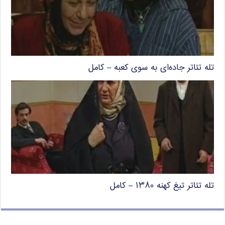
تله تئاتر جاده‌ای به سوی کعبه – کامل
تله تئاتر تیغ کهنه ۱۳۸۰ – کامل