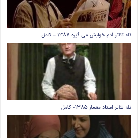
تله تئاتر آدم خوابش می گیره ۱۳۸۷ – کامل
تله تئاتر استاد معمار ۱۳۸۵- کامل