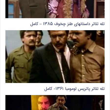
تله تئاتر داستانهای طنز چخوف ۱۳۸۵ – کامل
تله تئاتر پاتریس لومومبا ۱۳۶۱- کامل