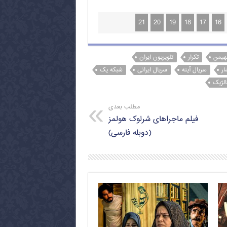
21
20
19
18
17
16
هیمن
تکرار
تلویزیون ایران
ار
سریال آینه
سریال ایرانی
شبکه یک
الژیک
مطلب بعدی
فیلم ماجراهای شرلوک هولمز
(دوبله فارسی)