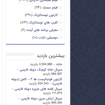
فیلم سینمایی خارجی
(۳۸۹)
فیلم مستند
(۹۴)
کارتون نوستالژیک
(۲۹۰)
کلیپ های نوستالژیک
(۸۳)
معرفی برنامه های آینده
(۶)
موسیقی نایاب
(۱۰)
بیشترین بازدید
خانه
- 3,504,986 بازدید
سریال خانه کوچک دوبله فارسی
-
964,997 بازدید
کارتون فوتبالیست ها ۲ – کامل (دوبله
فارسی)
- 834,343 بازدید
سریال قصه های جزیره دوبله فارسی
-
711,875 بازدید
سریال ارتش سری دوبله فارسی
-
694,050 بازدید