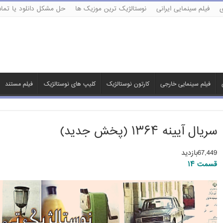
ی
فیلم سینمایی ایرانی
نوستالژیک ترین موزیک ها
حل مشکل دانلود یا تماش
فیلم سینمایی خارجی
کارتون نوستالژیک
کلیپ های نوستالژیک
فیلم مستند
سریال آیینه ۱۳۶۴ (پخش جدید)
67,449بازدید
قسمت ۱۴