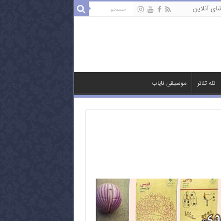
ای آنلاین
تله تئاتر
موسیقی نایاب