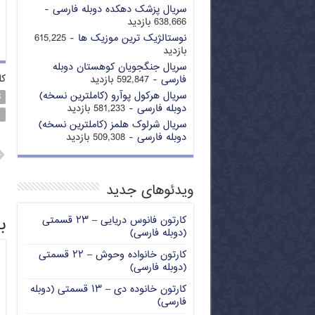
سریال پزشک دهکده دوبله فارسی
-
638,666 بازدید
نوستالژیک ترین موزیک ها
- 615,225
بازدید
سریال جنگجویان کوهستان دوبله
کل
فارسی
- 592,847 بازدید
سریال هرکول پوآرو (کاملترین نسخه)
ت
دوبله فارسی
- 581,233 بازدید
غ
سریال شرلوک هلمز (کاملترین نسخه)
دوبله فارسی
- 509,308 بازدید
ویدئوهای جدید
ب
کارتون فانوس دریایی – ۲۳ قسمتی
(دوبله فارسی)
کارتون خانواده وحوش – ۲۲ قسمتی
(دوبله فارسی)
کارتون خانوده دی – ۱۳ قسمتی (دوبله
فارسی)