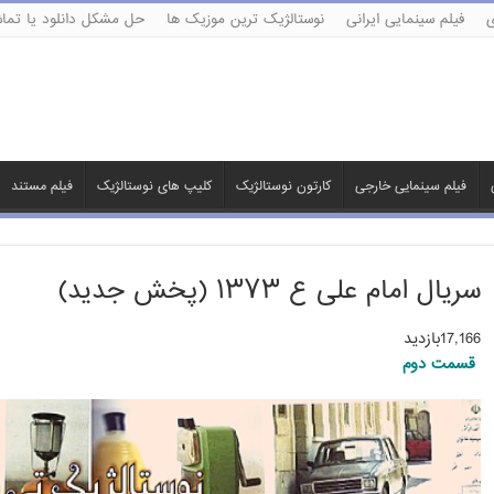
ی
فیلم سینمایی ایرانی
نوستالژیک ترین موزیک ها
حل مشکل دانلود یا تماش
فیلم سینمایی خارجی
کارتون نوستالژیک
کلیپ های نوستالژیک
فیلم مستند
سریال امام علی ع ۱۳۷۳ (پخش جدید)
17,166بازدید
قسمت دوم