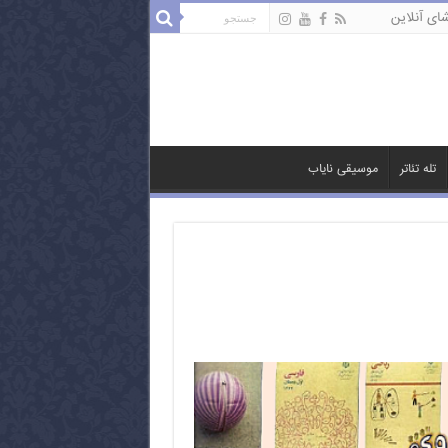
ای آنلاین
تله تئاتر
موسیقی نایاب