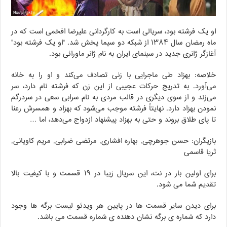
او یک فرشته بود، سریالی است به کارگردانی علیرضا افخمی است که در
ماه رمضان سال ۱۳۸۴ از شبکه دو سیما پخش شد. “او یک فرشته بود”
آغازگر ژانری جدید در سینمای ایران به نام ژانر ماورائی بود.
خلاصه: بهزاد طی ماجرایی با زنی تصادف می‌کند و او را به خانه
می‌آورد. به تدریج حرکات عجیبی از این زن که فرشته نام دارد، سر
می‌زند و از سوی دیگری در قالب مردی به نام سرابی سعی در سردرگم
نمودن بهزاد دارد. نهایتاً فرشته موجب می‌شود که بهزاد و همسرش رعنا
تا پای طلاق بروند و حتی به بهزاد پیشنهاد ازدواج می‌دهد، اما …
بازیگران: حسن جوهرچی, بهاره افشاری, مرتضی ضرابی, مریم کاویانی,
ثریا قاسمی
برای اولین بار در نت، این سریال زیبا در ۱۹ قسمت و با کیفیت بالا
تقدیم شما می شود.
برای دیدن سایر قسمت ها در پایین هر ویدئو لیست برگه ها وجود
دارد که شماره ی برگه نشان دهنده ی شماره قسمت می باشد.