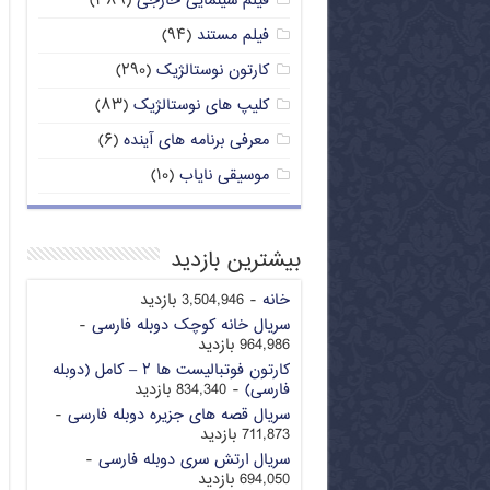
فیلم سینمایی خارجی
(۳۸۹)
فیلم مستند
(۹۴)
کارتون نوستالژیک
(۲۹۰)
کلیپ های نوستالژیک
(۸۳)
معرفی برنامه های آینده
(۶)
موسیقی نایاب
(۱۰)
بیشترین بازدید
خانه
- 3,504,946 بازدید
سریال خانه کوچک دوبله فارسی
-
964,986 بازدید
کارتون فوتبالیست ها ۲ – کامل (دوبله
فارسی)
- 834,340 بازدید
سریال قصه های جزیره دوبله فارسی
-
711,873 بازدید
سریال ارتش سری دوبله فارسی
-
694,050 بازدید