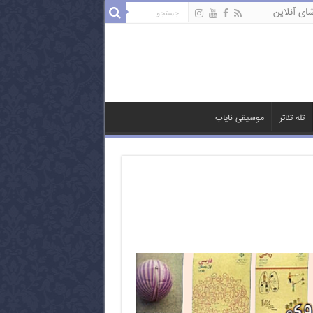
ای آنلاین
تله تئاتر
موسیقی نایاب