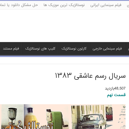
ی
فیلم سینمایی ایرانی
نوستالژیک ترین موزیک ها
حل مشکل دانلود یا تماش
فیلم سینمایی خارجی
کارتون نوستالژیک
کلیپ های نوستالژیک
فیلم مستند
سریال رسم عاشقی ۱۳۸۳
48,507بازدید
قسمت نهم