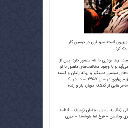
 تلویزیونی “رعنا” به کارگردانی داوود میرباقری از آثار ماندگار دهه ۶۰ تلویزیون است. میرباقری در دومین کار
یت کرد.
ت. رعنا برادری به نام منصور دارد. پس از
‌آید و با وجود مخالفت‌های منصور با او
‌های سیاسی دستگیر و روانه زندان و کشته
می‌شود.پس از سال‌ها پسر رعنا که به شدت درگیر انقلاب اسلامی و مبارزه با رژیم پهلوی در سال ۱۳۵۷ است ،در یک
جراهایی از گذشته دوباره باز و زنده
هانی (دائی)- رسول نجفیان (پوریا) – فاطمه
ری ودادیان – فرخ لقا هوشمند – مهری