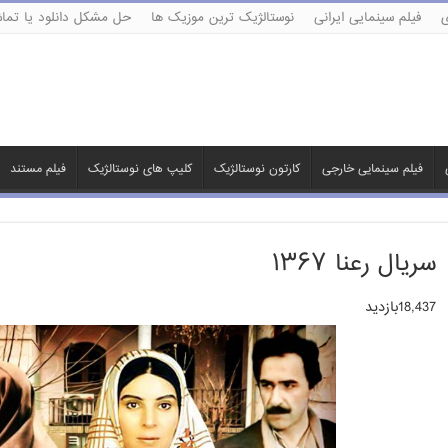
ی
فیلم سینمایی ایرانی
نوستالژیک ترین موزیک ها
حل مشکل دانلود یا تماش
فیلم سینمایی خارجی
کارتون نوستالژیک
کلیپ های نوستالژیک
فیلم مستند
سریال رعنا ۱۳۶۷
18,437بازدید