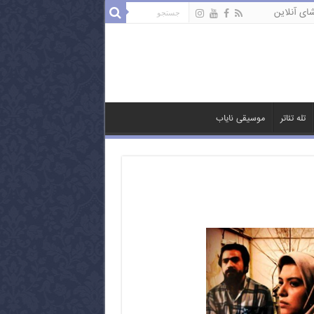
ای آنلاین
تله تئاتر
موسیقی نایاب