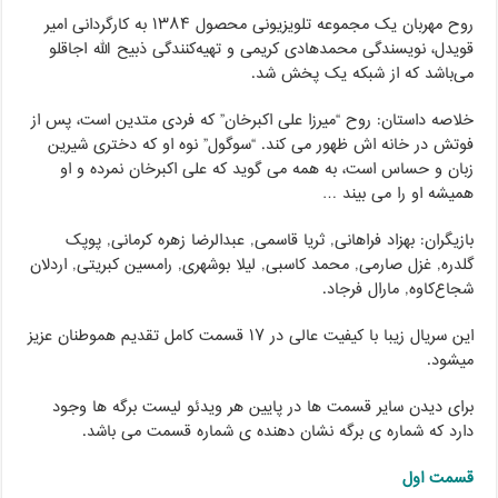
روح مهربان یک مجموعه تلویزیونی محصول ۱۳۸۴ به کارگردانی امیر
قویدل، نویسندگی محمدهادی کریمی و تهیه‌کنندگی ذبیح الله اجاقلو
می‌باشد که از شبکه یک پخش شد.
خلاصه داستان: روح “میرزا علی اکبرخان” که فردی متدین است، پس از
فوتش در خانه اش ظهور می کند. “سوگول” نوه او که دختری شیرین
زبان و حساس است، به همه می گوید که علی اکبرخان نمرده و او
همیشه او را می بیند …
بازیگران: بهزاد فراهانی, ثریا قاسمی, عبدالرضا زهره کرمانی, پوپک
گلدره, غزل صارمی, محمد کاسبی, لیلا بوشهری, رامسین کبریتی, اردلان
شجاع‌کاوه, مارال فرجاد.
این سریال زیبا با کیفیت عالی در ۱۷ قسمت کامل تقدیم هموطنان عزیز
میشود.
برای دیدن سایر قسمت ها در پایین هر ویدئو لیست برگه ها وجود
دارد که شماره ی برگه نشان دهنده ی شماره قسمت می باشد.
قسمت اول