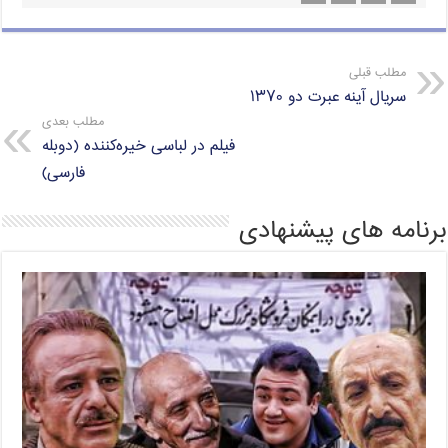
s
r
g
t
b
A
r
e
o
مطلب قبلی
p
a
r
o
سریال آینه عبرت دو ۱۳۷۰
p
m
k
مطلب بعدی
فیلم در لباسی خیره‌کننده (دوبله
فارسی)
برنامه های پیشنهادی