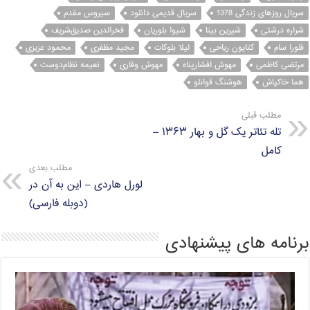
سریال روزهای زندگی 1378
سریال قدیمی دانلود
سیروس مقدم
شراره درشتی
شیرین بینا
شیوا بلوریان
فخرالدین صدیق‌شریف
فلورا سام
کتایون ریاحی
لیلا بلوکات
مجید مظفری
محمود عزیزی
مرتضی کاظمی
مهوش افشارپناه
مهوش وقاری
نعیمه نظام‌دوست
هما خاکپاش
هوشنگ قوانلو
مطلب قبلی
تله تئاتر یک گل و بهار ۱۳۶۳ –
کامل
مطلب بعدی
لورل هاردی – این به آن در
(دوبله فارسی)
برنامه های پیشنهادی