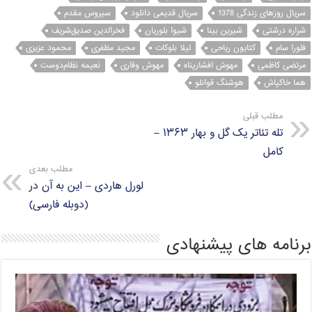
سریال روزهای زندگی 1378
سریال قدیمی دانلود
سیروس مقدم
شراره درشتی
شیرین بینا
شیوا بلوریان
فخرالدین صدیق‌شریف
فلورا سام
کتایون ریاحی
لیلا بلوکات
مجید مظفری
محمود عزیزی
مرتضی کاظمی
مهوش افشارپناه
مهوش وقاری
نعیمه نظام‌دوست
هما خاکپاش
هوشنگ قوانلو
مطلب قبلی
تله تئاتر یک گل و بهار ۱۳۶۳ –
کامل
مطلب بعدی
لورل هاردی – این به آن در
(دوبله فارسی)
برنامه های پیشنهادی