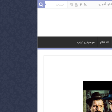
ای آنلاین
تله تئاتر
موسیقی نایاب