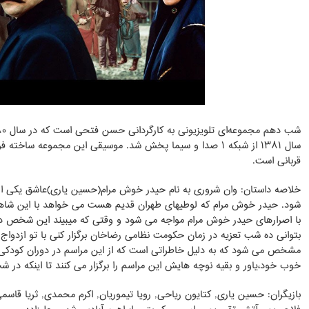
سال ۱۳۸۱ از شبکه ۱ صدا و سیما پخش شد. موسیقی این مجموعه ساخ
قربانی است.
خلاصه داستان: وان شروری به نام حیدر خوش مرام(حسین یاری)عاشق یکی از
شود. حیدر خوش مرام که لوطیهای طهران قدیم هست می خواهد با این شاهزاده 
با اصرارهای حیدر خوش مرام مواجه می شود و وقتی که میبیند این شخص دس
بتوانی ده شب تعزیه در زمان حکومت نظامی رضاخان برگزار کنی با تو ازدواج
مشخص می شود که به دلیل خاطراتی است که از این مراسم در دوران کودکی
خوب خود،یاور و بقیه نوچه هایش این مراسم را برگزار می کنند تا اینکه در
بازیگران: حسین یاری, کتایون ریاحی, رویا تیموریان, اکرم محمدی, ثریا قاسم