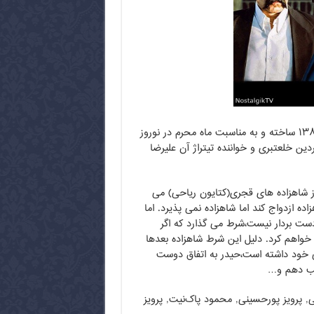
شب دهم مجموعه‌ای تلویزیونی به کارگردانی حسن فتحی است که در سال ۱۳۸۰ ساخته و به مناسبت ماه محرم در نوروز
ته فردین خلعتبری و خواننده تیتراژ آن علیرضا
 شاهزاده های قجری(کتایون ریاحی) می
ازدواج کند اما شاهزاده نمی پذیرد. اما
ت بردار نیست،شرط می گذارد که اگر
 خواهم کرد. دلیل این شرط شاهزاده بعدها
 خود داشته است،حیدر به اتفاق دوست
 شب دهم و…
ی, پرویز پورحسینی, محمود پاک‌نیت, پرویز