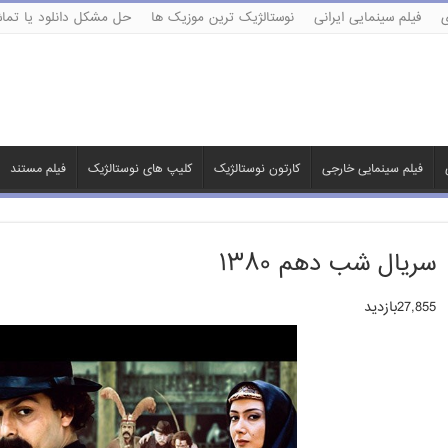
ی
فیلم سینمایی ایرانی
نوستالژیک ترین موزیک ها
حل مشکل دانلود یا تماش
فیلم سینمایی خارجی
کارتون نوستالژیک
کلیپ های نوستالژیک
فیلم مستند
سریال شب دهم ۱۳۸۰
27,855بازدید