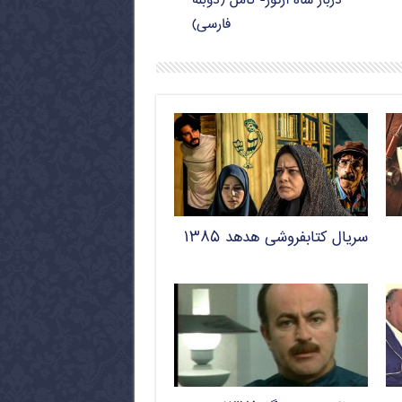
دربار شاه آرتور- کامل (دوبله
فارسی)
سریال کتابفروشی هدهد ۱۳۸۵