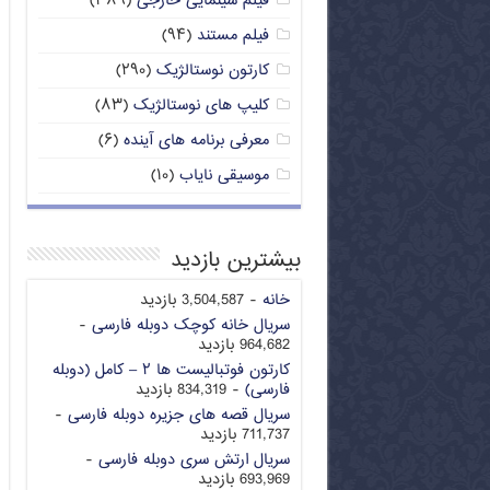
فیلم سینمایی خارجی
(۳۸۹)
فیلم مستند
(۹۴)
کارتون نوستالژیک
(۲۹۰)
کلیپ های نوستالژیک
(۸۳)
معرفی برنامه های آینده
(۶)
موسیقی نایاب
(۱۰)
بیشترین بازدید
خانه
- 3,504,587 بازدید
سریال خانه کوچک دوبله فارسی
-
964,682 بازدید
کارتون فوتبالیست ها ۲ – کامل (دوبله
فارسی)
- 834,319 بازدید
سریال قصه های جزیره دوبله فارسی
-
711,737 بازدید
سریال ارتش سری دوبله فارسی
-
693,969 بازدید