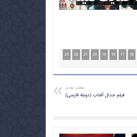
23
22
21
20
19
18
17
16
مطلب بعدی
فیلم جدال آفتاب (دوبله فارسی)