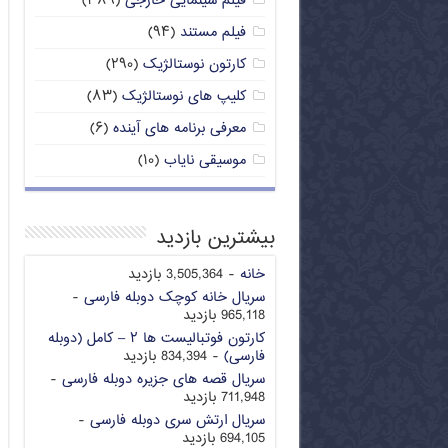
فیلم سینمایی خارجی
(۳۸۹)
فیلم مستند
(۹۴)
کارتون نوستالژیک
(۲۹۰)
کلیپ های نوستالژیک
(۸۳)
معرفی برنامه های آینده
(۶)
موسیقی نایاب
(۱۰)
بیشترین بازدید
خانه
- 3,505,364 بازدید
سریال خانه کوچک دوبله فارسی
-
965,118 بازدید
کارتون فوتبالیست ها ۲ – کامل (دوبله
فارسی)
- 834,394 بازدید
سریال قصه های جزیره دوبله فارسی
-
711,948 بازدید
سریال ارتش سری دوبله فارسی
-
694,105 بازدید