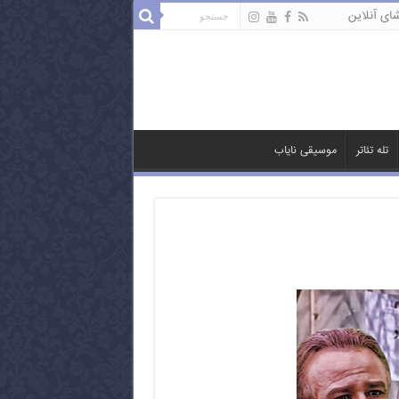
ای آنلاین
تله تئاتر
موسیقی نایاب