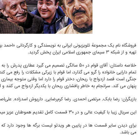
تهیه و از شبکه ۳ سیمای جمهوری اسلامی ایران پخش گردید.
خلاصه داستان: آقای قوام در ۵۰ سالگی تصمیم می گیرد عطار
تمام دارایی خانواده را گرو می گذارد، اما قوام با زیرکی مشکلات را رفع می ک
جنگی است قصد ازدواج با ریحان، دختر قوام را دارد اما وقتی متوجه بیمار
پنهان می کند. سرانجام به خاطر پافشاری ریحان با یکدیگر ازدواج می کنند و ا
بازیگران: رضا بابک, مرتضی احمدی, رضا کرم‌رضایی, داریوش اسدزاده, علی‌اصغر
این سریال زیبا با کیفیت عالی و در ۳۰ قسمت کامل تقدیم هموطنان عزیز میشود.
برای دیدن سایر قسمت ها در پایین هر ویدئو لیست برگه ها وجود دارد که
می باشد.