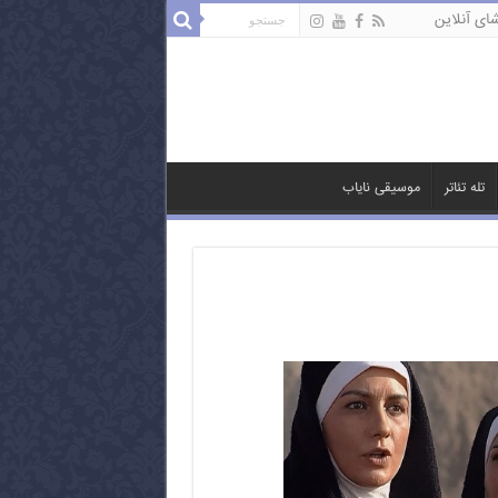
ای آنلاین
تله تئاتر
موسیقی نایاب