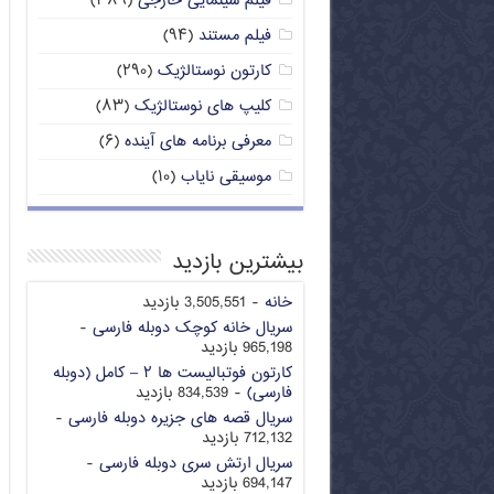
فیلم سینمایی خارجی
(۳۸۹)
فیلم مستند
(۹۴)
کارتون نوستالژیک
(۲۹۰)
کلیپ های نوستالژیک
(۸۳)
معرفی برنامه های آینده
(۶)
موسیقی نایاب
(۱۰)
بیشترین بازدید
خانه
- 3,505,551 بازدید
سریال خانه کوچک دوبله فارسی
-
965,198 بازدید
کارتون فوتبالیست ها ۲ – کامل (دوبله
فارسی)
- 834,539 بازدید
سریال قصه های جزیره دوبله فارسی
-
712,132 بازدید
سریال ارتش سری دوبله فارسی
-
694,147 بازدید