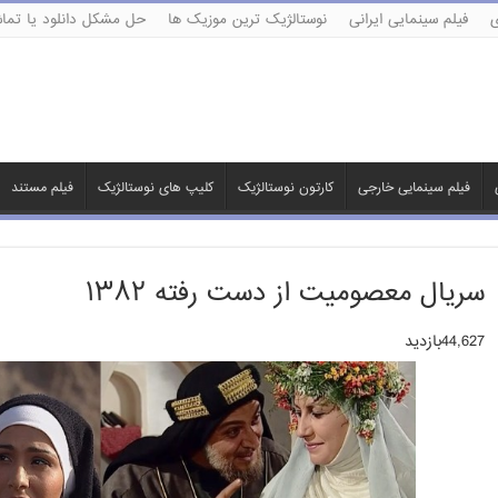
ی
فیلم سینمایی ایرانی
نوستالژیک ترین موزیک ها
حل مشکل دانلود یا تماش
فیلم سینمایی خارجی
کارتون نوستالژیک
کلیپ های نوستالژیک
فیلم مستند
سریال معصومیت از دست رفته ۱۳۸۲
44,627بازدید