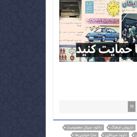
16
داریوش فرهنگ
دانلود سریال معصومیت
داوود میرباقری
سارا خوئینی‌ها