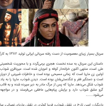
سریال بسیار زیبای معصومیت از دست رفته سریالی ایرانی تولید ۱۳۸۲ به کارگردانی داود میرباقری است.
داستان این سریال، به سده نخست هجری برمی‌گردد و با محوریت شخصیتی ب
علی است، منتهی اکنون خزانه‌دار کوفه و امویان شده است. میرباقری شوذب 
اولین زن ماریا است که زمانی مسیحی بوده است و خاطرات شیرینی از دوران خ
است و دستگیر فقر و تنگدستی‌شان بوده است. دیدن شوذب، ماریا را به یاد عل
شوذب شکل می‌دهد. ماریا که پس از مرگ مادر به دیر سپرده شده و به قال
گرو عشق شوذب دارد و برایش پیام‌هایی عاطفی می‌فرستد و در مواجهه ب
می‌شود…….
بازیگران: امین تارخ در نقش شوذب، فریبا کوثری در نقش ماریای نصرانی، سارا