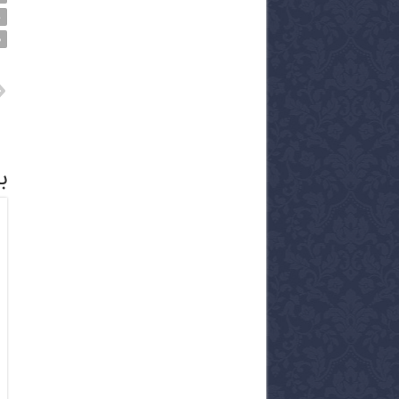
س
م
ب