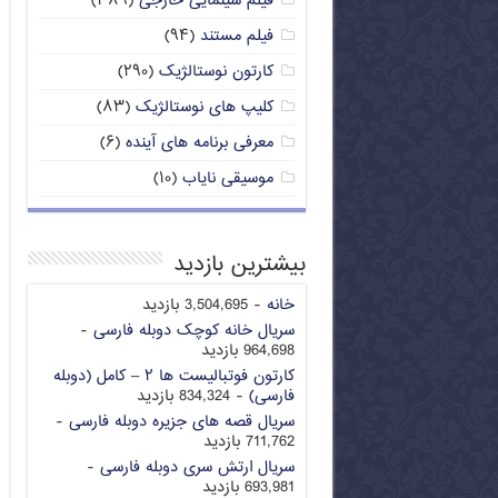
فیلم سینمایی خارجی
(۳۸۹)
فیلم مستند
(۹۴)
کارتون نوستالژیک
(۲۹۰)
کلیپ های نوستالژیک
(۸۳)
معرفی برنامه های آینده
(۶)
موسیقی نایاب
(۱۰)
بیشترین بازدید
خانه
- 3,504,695 بازدید
سریال خانه کوچک دوبله فارسی
-
964,698 بازدید
کارتون فوتبالیست ها ۲ – کامل (دوبله
فارسی)
- 834,324 بازدید
سریال قصه های جزیره دوبله فارسی
-
711,762 بازدید
سریال ارتش سری دوبله فارسی
-
693,981 بازدید