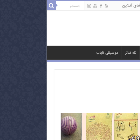
ای آنلاین
تله تئاتر
موسیقی نایاب