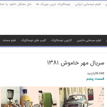
ی
فیلم سینمایی ایرانی
نوستالژیک ترین موزیک ها
حل مشکل دانلود یا تماش
فیلم سینمایی خارجی
کارتون نوستالژیک
کلیپ های نوستالژیک
فیلم مستند
سریال مهر خاموش ۱۳۸۱
39,048بازدید
قسمت پنجم