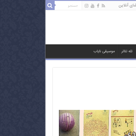
ای آنلاین
تله تئاتر
موسیقی نایاب