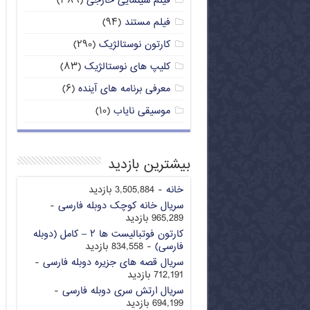
فیلم سینمایی خارجی
(۳۸۹)
فیلم مستند
(۹۴)
کارتون نوستالژیک
(۲۹۰)
کلیپ های نوستالژیک
(۸۳)
معرفی برنامه های آینده
(۶)
موسیقی نایاب
(۱۰)
بیشترین بازدید
خانه
- 3,505,884 بازدید
سریال خانه کوچک دوبله فارسی
-
965,289 بازدید
کارتون فوتبالیست ها ۲ – کامل (دوبله
فارسی)
- 834,558 بازدید
سریال قصه های جزیره دوبله فارسی
-
712,191 بازدید
سریال ارتش سری دوبله فارسی
-
694,199 بازدید