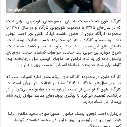
کارآگاه علوی نام شخصیت پایه‌ ای مجموعه‌های تلویزیونی ایرانی است
که در سال‌های ۱۳۷۵ با مجموعه تلویزیونی کارآگاه و در سال ۱۳۸۷ با
مجموعه کارآگاه علوی ۲ حضور داشت. ایفاگر نقش وی احمد نجفی
بود. نویسنده و کارگردان هر دو مجموعه حسن هدایت بوده‌ است.
داستان های این مجموعه در چند اپیزود به تصویر کشیده شده است:
شروع دوباره، پی جویی یک جنایت، جواهرات گمشده، جنایت درخیابان
پاستور، نامه ای به شاه، ترکمن ها، ماجرای لیستر، قتل درچاپخانه، پنج
گلوله برای شاه، جنایت در تماشاخانه، قتل نخست وزیر و فرار و….
کارآگاه علوی در مجموعه کاراگاه علوی یک، مامور اداره تامینات است که
در بین سال‌های ۱۳۰۸ تا ۱۳۱۴ مشغول فعالیت در تهران است. در
کارآگاه علوی ۲ او پس از تبعید، دوباره به کار فراخوانده می‌شود و در
بازگشت، تصمیم می‌گیرد با پیگیری پرونده‌های مفاسد عوامل رژیم شاه،
پرده از این فساد بردارد.
بازیگران: احمد نجفی, یوسف مرادیان, سمیرا سیاح, مجید مظفری, رضا
فیض نوروزی, ولی اویسی, ، رویا خلیل آذر, محمد عباسنژاد, کوشیار
کرمی, خسرو دستگیر