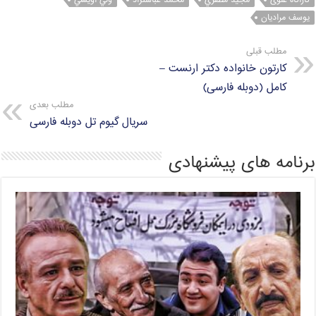
کاراگاه علوی
مجيد مظفري
محمد عباسنژاد
ولي اويسي
يوسف مراديان
مطلب قبلی
کارتون خانواده دکتر ارنست –
کامل (دوبله فارسی)
مطلب بعدی
سریال گیوم تل دوبله فارسی
برنامه های پیشنهادی