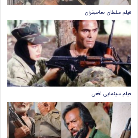
فیلم سلطان صاحبقران
فیلم سینمایی افعی