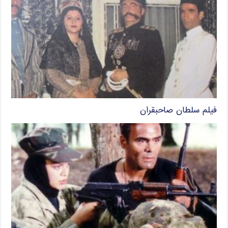
فیلم سلطان صاحبقران