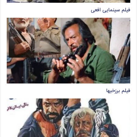
فیلم سینمایی افعی
فیلم برزخیها