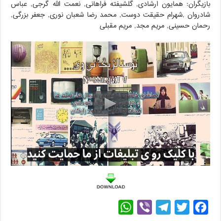
بازیگران: همایون ارشادی, گلشیفته فراهانی, نعمت الله گرجی, عباس
شادروان ,شهرام حقیقت دوست, محمد رضا شعبان نوری, جعفر بزرگی,
رحمان حسینی, مریم مجد, مریم مقبلی
W
V
T
T
F