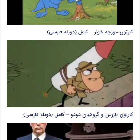
کارتون مورچه خوار – کامل (دوبله فارسی)
کارتون بازرس و گروهبان دودو – کامل (دوبله فارسی)