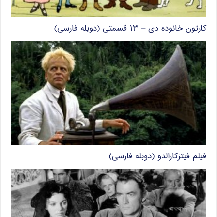
کارتون خانوده دی – ۱۳ قسمتی (دوبله فارسی)
فیلم فیتزکارالدو (دوبله فارسی)