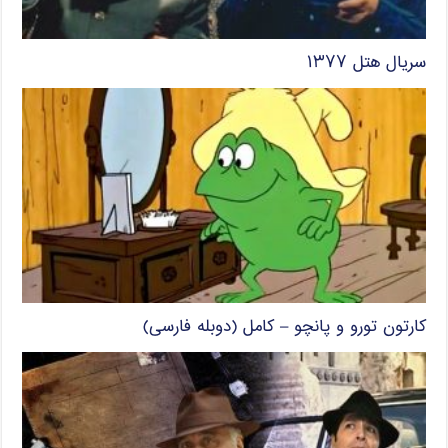
سریال هتل ۱۳۷۷
کارتون تورو و پانچو – کامل (دوبله فارسی)