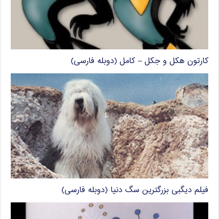
کارتون هکل و جکل – کامل (دوبله فارسی)
فیلم دیگبی بزرگترین سگ دنیا (دوبله فارسی)