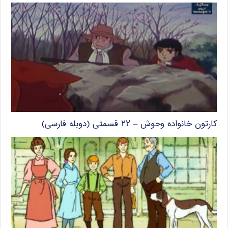
کارتون خانواده وحوش – ۲۲ قسمتی (دوبله فارسی)