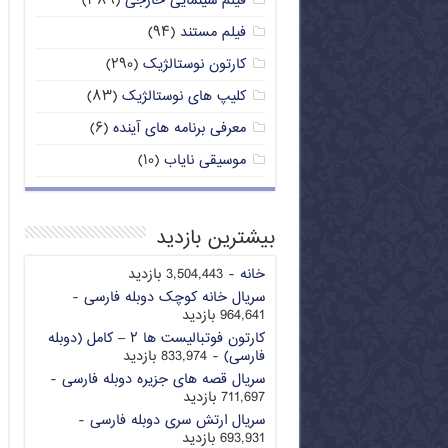
فیلم سینمایی خارجی
(۳۸۹)
فیلم مستند
(۹۴)
کارتون نوستالژیک
(۲۹۰)
کلیپ های نوستالژیک
(۸۳)
معرفی برنامه های آینده
(۶)
موسیقی نایاب
(۱۰)
بیشترین بازدید
خانه
- 3,504,443 بازدید
سریال خانه کوچک دوبله فارسی
-
964,641 بازدید
کارتون فوتبالیست ها ۲ – کامل (دوبله
فارسی)
- 833,974 بازدید
سریال قصه های جزیره دوبله فارسی
-
711,697 بازدید
سریال ارتش سری دوبله فارسی
-
693,931 بازدید