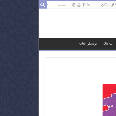
ای آنلاین
تله تئاتر
موسیقی نایاب