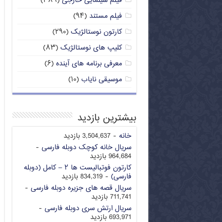
فیلم سینمایی خارجی
(۳۸۹)
فیلم مستند
(۹۴)
کارتون نوستالژیک
(۲۹۰)
کلیپ های نوستالژیک
(۸۳)
معرفی برنامه های آینده
(۶)
موسیقی نایاب
(۱۰)
بیشترین بازدید
خانه
- 3,504,637 بازدید
سریال خانه کوچک دوبله فارسی
-
964,684 بازدید
کارتون فوتبالیست ها ۲ – کامل (دوبله
فارسی)
- 834,319 بازدید
سریال قصه های جزیره دوبله فارسی
-
711,741 بازدید
سریال ارتش سری دوبله فارسی
-
693,971 بازدید