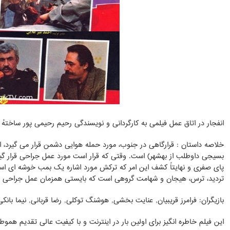
انفجار در اتاق عمل فیلمی به کارگردانی و نویسندگی رحیم رحیمی پور ساختهٔ سال ۱۳۷۰
خلاصه داستان : قرارگاهی در جنوب، مورد حمله هوایی دشمن قرار می گیرد،
بسیجی داوطلب از بهشهر) است. وقتی که قرار است مورد عمل جراحی قرار گی
پای صفری و نهایتاً کشف این امر که ترکش مورد اشاره یک بمب خوشه ای است
تردید، ترس، هیجان و شهامت گروهی است که بایستی همزمان عمل جراحی بم
بازیگران: فرامرز قریبیان, عنایت بخشی, هوشنگ توکلی, رضا قربانی, نیما بانکی
این فیلم خاطره انگیز برای اولین بار در اینترنت و با کیفیت عالی تقدیم هموط