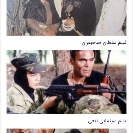
فیلم سلطان صاحبقران
فیلم سینمایی افعی