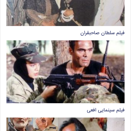
فیلم سلطان صاحبقران
فیلم سینمایی افعی