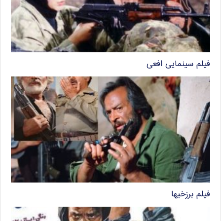
فیلم سینمایی افعی
فیلم برزخیها