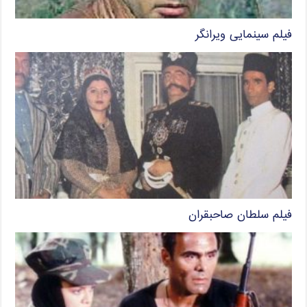
فیلم سینمایی ویرانگر
فیلم سلطان صاحبقران