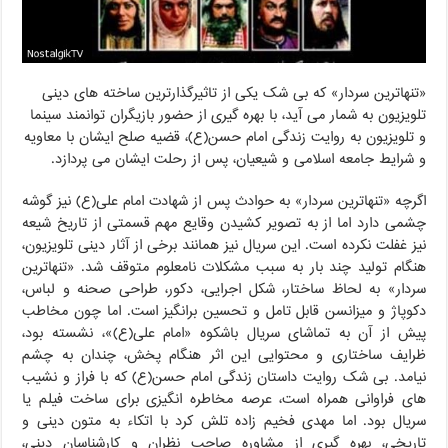
«تنهاترین سردار» که بی شک یکی از تاثیرگذارترین ساخته های دینی
تلویزیون به شمار می آید، با بهره گیری از حضور بازیگران توانمند سینما
و تلویزیون به روایت زندگی امام حسن(ع)، قضیه صلح ایشان با معاویه
و شرایط جامعه اسلامی و شیعیان، پس از رحلت ایشان می پردازد.
اگرچه «تنهاترین سردار» به حوادث پس از شهادت امام علی(ع) نیز گوشه
چشمی دارد اما از به تصویر کشیدن وقایع مهم قسمتی از تاریخ شیعه
نیز غفلت نکرده است. این سریال نیز همانند برخی از آثار دینی تلویزیون،
هنگام تولید چند بار به سبب مشکلات نامعلوم متوقف شد. «تنهاترین
سردار» به لحاظ ساختار، شکل اجرایی، دکور، طراحی صحنه و لباس،
دکوپاژ و میزانسن قابل تامل و تحسین برانگیز است. اما چون مخاطب
پیش از آن به تماشای سریال باشکوه «امام علی(ع)»، نشسته بود،
ظرایف ساختاری و محتوایی این اثر هنگام پخش، چندان به چشم
نیامد. بی شک روایت داستان زندگی امام حسن(ع) که با فراز و نشیب
های فراوانی همراه است، عرصه مخاطره انگیزی برای ساخت فیلم یا
سریال بود. اما مهدی فخیم زاده تلش کرد با اتکاء به متون دینی و
تاریخی، بهره گیری از مشاوره صاحب نظران و کارشناسان دینی،