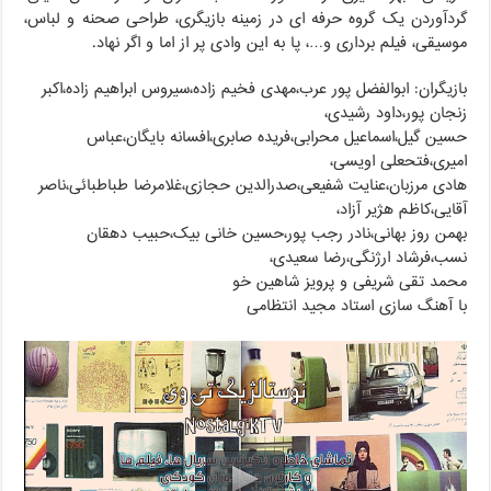
گردآوردن یک گروه حرفه ای در زمینه بازیگری، طراحی صحنه و لباس،
موسیقی، فیلم برداری و…، پا به این وادی پر از اما و اگر نهاد.
بازیگران: ابوالفضل پور عرب،مهدی فخیم زاده،سیروس ابراهیم زاده،اکبر
زنجان پور،داود رشیدی،
حسین گیل،اسماعیل محرابی،فریده صابری،افسانه بایگان،عباس
امیری،فتحعلی اویسی،
هادی مرزبان،عنایت شفیعی،صدرالدین حجازی،غلامرضا طباطبائی،ناصر
آقایی،کاظم هژیر آزاد،
بهمن روز بهانی،نادر رجب پور،حسین خانی بیک،حبیب دهقان
نسب،فرشاد ارژنگی،رضا سعیدی،
محمد تقی شریفی و پرویز شاهین خو
با آهنگ سازی استاد مجید انتظامی