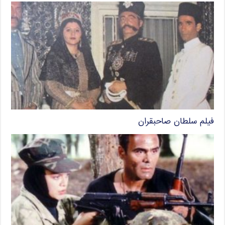
فیلم سلطان صاحبقران