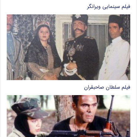
فیلم سینمایی ویرانگر
فیلم سلطان صاحبقران