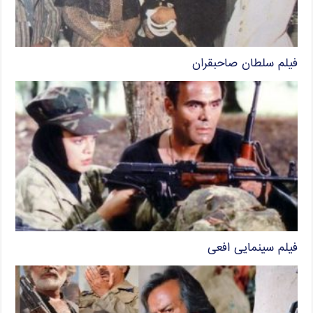
فیلم سلطان صاحبقران
فیلم سینمایی افعی