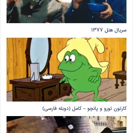
سریال هتل ۱۳۷۷
کارتون تورو و پانچو – کامل (دوبله فارسی)