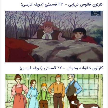
کارتون فانوس دریایی – ۲۳ قسمتی (دوبله فارسی)
کارتون خانواده وحوش – ۲۲ قسمتی (دوبله فارسی)