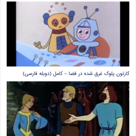
کارتون پلوک غرق شده در فضا – کامل (دوبله فارسی)