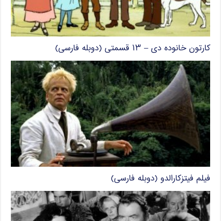
کارتون خانوده دی – ۱۳ قسمتی (دوبله فارسی)
فیلم فیتزکارالدو (دوبله فارسی)