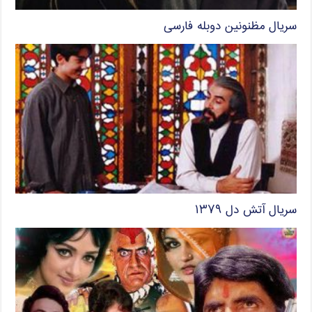
سریال مظنونین دوبله فارسی
سریال آتش دل ۱۳۷۹