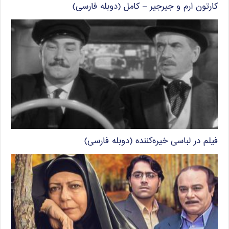
کارتون ارم و جیرجیر – کامل (دوبله فارسی)
فیلم در لباسی خیره‌کننده (دوبله فارسی)