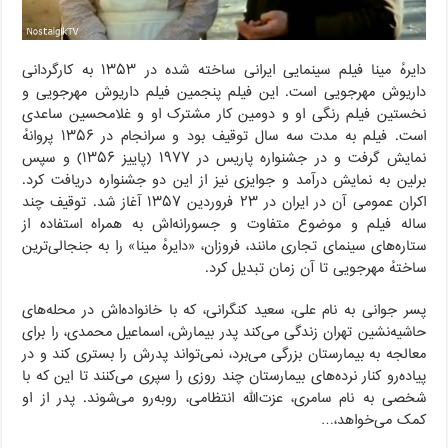
دایرهٔ مینا فیلم سینمایی ایرانی ساخته شده در ۱۳۵۳ به کارگردانی
داریوش مهرجویی است. این فیلم پنجمین فیلم داریوش مهرجویی و
نخستین فیلم رنگی او و دومین کار مشترک او و غلامحسین ساعدی
است. فیلم به مدت سه سال توقیف بود و سرانجام در ۱۳۵۶ پروانهٔ
نمایش گرفت و در جشنواره پاریس در ۱۹۷۷ (پاییز ۱۳۵۶) و سپس
برلین به نمایش درآمد و جوایزی نیز از این دو جشنواره دریافت کرد.
اکران عمومی آن در ایران در ۲۳ فروردین ۱۳۵۷ آغاز شد. توقیف چند
ساله فیلم و موضوع متفاوت و جسورانه‌اش به همراه استفاده از
ستاره‌های سینمای تجاری مانند، فروزان، «دایرهٔ مینا» را به جنجالی‌ترین
ساختهٔ مهرجویی تا آن زمان تبدیل کرد.
پسر جوانی به نام علی، سعید کنگرانی، که با خانواده‌اش در محله‌های
حاشیه‌نشین تهران زندگی می‌کند پدر بیمارش، اسماعیل محمدی، را برای
معالجه به بیمارستان بزرگی می‌برد، نمی‌تواند پدرش را بستری کند و در
پیاده‌رو کنار نرده‌های بیمارستان چند روزی را سپری می‌کنند تا این که با
شخصی به نام سامری، عزت‌الله انتظامی، روبه‌رو می‌شوند. پدر از او
کمک می‌خواهد،…