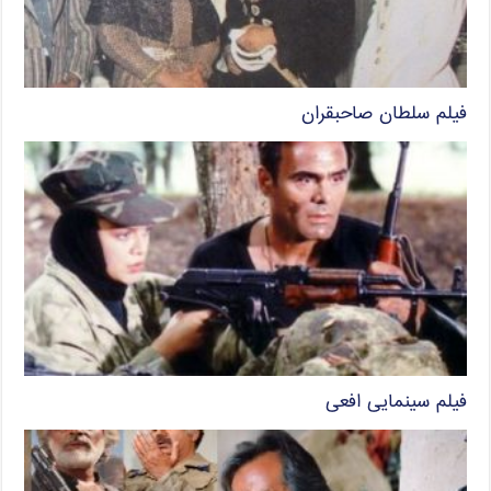
فیلم سلطان صاحبقران
فیلم سینمایی افعی