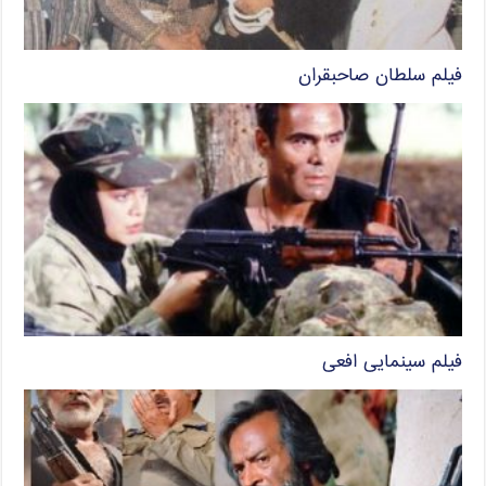
فیلم سلطان صاحبقران
فیلم سینمایی افعی