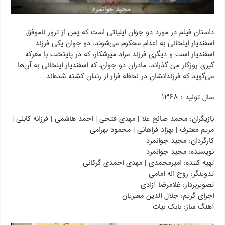
داستان فیلم در مورد دو جوان ایلیاتی است که پس از ترور ناموفق
اسفندیار ایلخانی به اعدام محکوم می‌شوند. دو جوان یکی فرزند
اسفندیار است و دیگری فرزند مراد میرشکار، که در پایتخت با معرکه
گیری روزگار می گذراند. مادران دو جوان، که اسفندیار ایلخانی به آن‌ها
می‌گوید که فرزندانشان در لحظه فرار از زندان کشته شده‌اند…
سال تولید : ۱۳۶۸
بازیگران: محمد صالح علا | مهدی فتحی | احمد هاشمی | فرزانه کابلی |
مریم معترف | بهزاد فراهانی | محمود بهرامی
کارگردان: مجید جوانمرد
نویسنده: مجید جوانمرد
تهیه کننده: امیرمحمدی | مهدی احمدی گرکانی
تدوینگر: روح اله امامی
تصویربردار: غلامرضا آزادی
اجرای گریم: جلال الدین معیریان
آهنگ ساز: بابک بیات