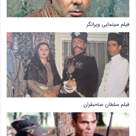
فیلم سینمایی ویرانگر
فیلم سلطان صاحبقران