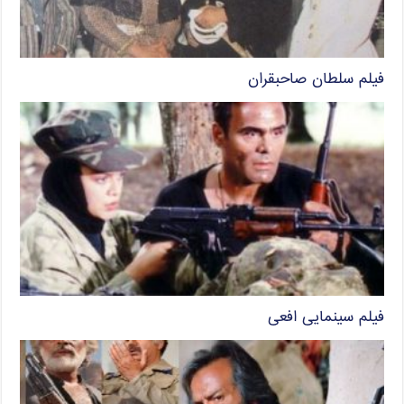
فیلم سلطان صاحبقران
فیلم سینمایی افعی