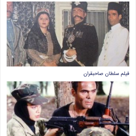
فیلم سلطان صاحبقران