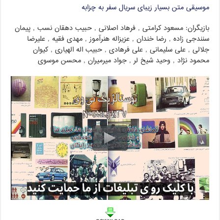
موسیقی متن بسیار زیبای سریال سفر به چزابه
بازیگران: مسعود کرامتی , فرهاد اصلانی , حبیب دهقان نسب , پیمان
سنندجی زاده , رضا خندان , عزیزاله هنرآموز , مهدی فقیه , علیرضا
جلالی , علی سلیمانی , علی فرهادی , حبیب اله الهیاری , کیوان
محمود نژاد , وحید شیخ لر , جواد میرمیران , محسن موسوی