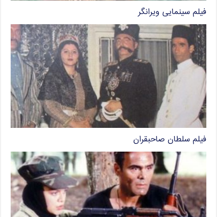
فیلم سینمایی ویرانگر
فیلم سلطان صاحبقران