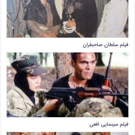
فیلم سلطان صاحبقران
فیلم سینمایی افعی