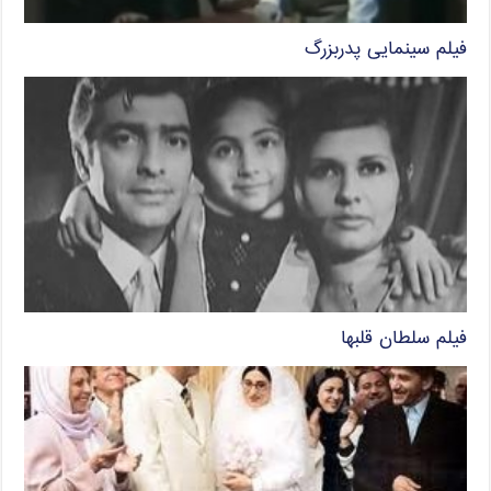
فیلم سینمایی پدربزرگ
فیلم سلطان قلبها