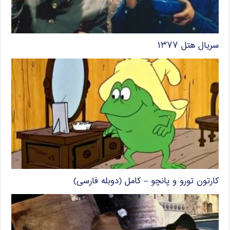
سریال هتل ۱۳۷۷
کارتون تورو و پانچو – کامل (دوبله فارسی)