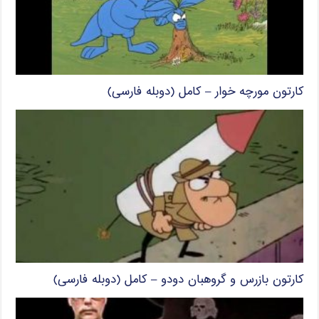
کارتون مورچه خوار – کامل (دوبله فارسی)
کارتون بازرس و گروهبان دودو – کامل (دوبله فارسی)