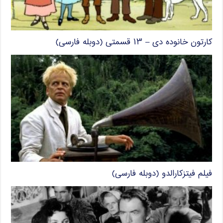
کارتون خانوده دی – ۱۳ قسمتی (دوبله فارسی)
فیلم فیتزکارالدو (دوبله فارسی)