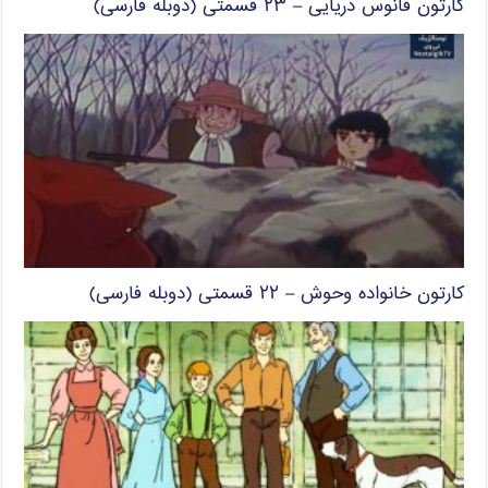
کارتون فانوس دریایی – ۲۳ قسمتی (دوبله فارسی)
کارتون خانواده وحوش – ۲۲ قسمتی (دوبله فارسی)