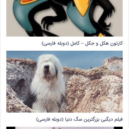
کارتون هکل و جکل – کامل (دوبله فارسی)
فیلم دیگبی بزرگترین سگ دنیا (دوبله فارسی)