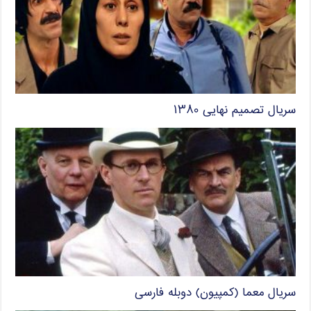
سریال تصمیم نهایی ۱۳۸۰
سریال معما (کمپیون) دوبله فارسی