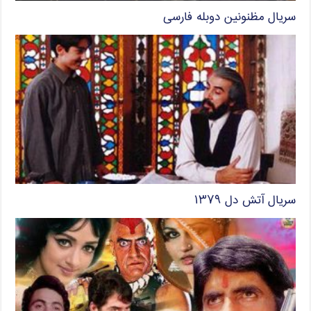
سریال مظنونین دوبله فارسی
سریال آتش دل ۱۳۷۹