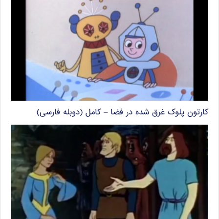
کارتون پلوک غرق شده در فضا – کامل (دوبله فارسی)