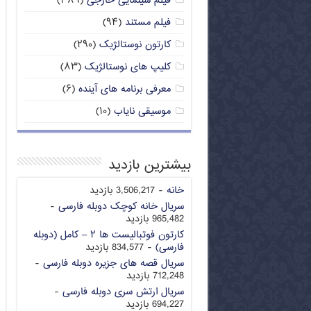
فیلم سینمایی خارجی
(۳۸۹)
فیلم مستند
(۹۴)
کارتون نوستالژیک
(۲۹۰)
کلیپ های نوستالژیک
(۸۳)
معرفی برنامه های آینده
(۶)
موسیقی نایاب
(۱۰)
بیشترین بازدید
خانه
- 3,506,217 بازدید
سریال خانه کوچک دوبله فارسی
-
965,482 بازدید
کارتون فوتبالیست ها ۲ – کامل (دوبله
فارسی)
- 834,577 بازدید
سریال قصه های جزیره دوبله فارسی
-
712,248 بازدید
سریال ارتش سری دوبله فارسی
-
694,227 بازدید