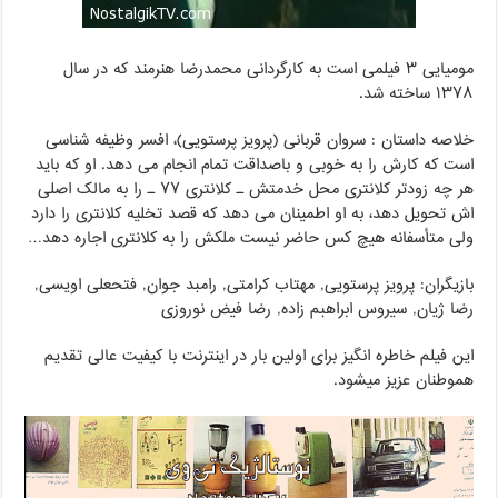
مومیایی ۳ فیلمی است به کارگردانی محمدرضا هنرمند که در سال
۱۳۷۸ ساخته شد.
خلاصه داستان : سروان قربانی (پرویز پرستویی)، افسر وظیفه شناسی
است که کارش را به خوبی و باصداقت تمام انجام می دهد. او که باید
هر چه زودتر کلانتری محل خدمتش ـ کلانتری ۷۷ ـ را به مالک اصلی
اش تحویل دهد، به او اطمینان می دهد که قصد تخلیه کلانتری را دارد
ولی متأسفانه هیچ کس حاضر نیست ملکش را به کلانتری اجاره دهد…
بازیگران: پرویز پرستویی, مهتاب کرامتی, رامبد جوان, فتحعلی اویسی,
رضا ژیان, سیروس ابراهبم زاده, رضا فیض نوروزی
این فیلم خاطره انگیز برای اولین بار در اینترنت با کیفیت عالی تقدیم
هموطنان عزیز میشود.