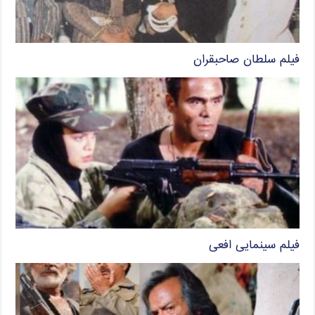
فیلم سلطان صاحبقران
فیلم سینمایی افعی