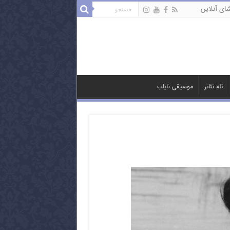
ای آنلاین
تله تئاتر
موسیقی نایاب