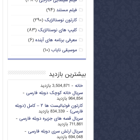
فیلم سینمایی خارجی
(۳۸۹)
فیلم مستند
(۹۴)
کارتون نوستالژیک
(۲۹۰)
کلیپ های نوستالژیک
(۸۳)
معرفی برنامه های آینده
(۶)
موسیقی نایاب
(۱۰)
بیشترین بازدید
خانه
- 3,504,871 بازدید
سریال خانه کوچک دوبله فارسی
-
964,854 بازدید
کارتون فوتبالیست ها ۲ – کامل (دوبله
فارسی)
- 834,339 بازدید
سریال قصه های جزیره دوبله فارسی
-
711,861 بازدید
سریال ارتش سری دوبله فارسی
-
694,048 بازدید