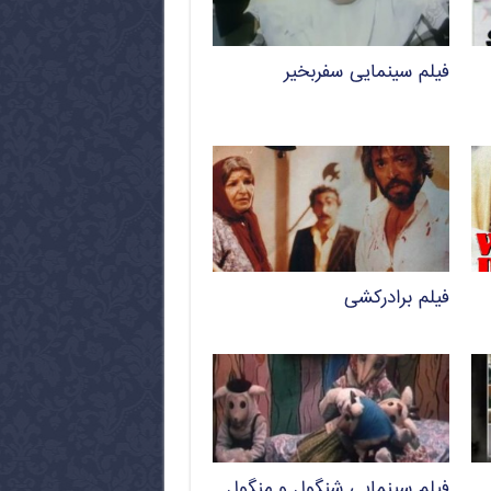
فیلم سینمایی سفربخیر
فیلم برادرکشی
فیلم سینمایی شنگول و منگول