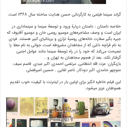
گراند سینما فیلمی به کارگردانی حسن هدایت ساخته سال ۱۳۶۸ است.
خلاصه داستان : داستان دربارهٔ ورود و توسعهٔ سینما و سینماداری در
ایران است و وصف مشاجره‌های موسیو روسی خان و موسیو آقایوف که
جیره بگیر سفارت خانه‌های روسیهٔ تزاری و بریتانیای کبیر هستند. فردی
به نام قراچه داغی که از مجاهدان مشروطه است، جوانی به نام معلا را
نصیحت می‌کند که خود را در راه توسعهٔ سینما مانند عوامل اجنبی
گرفتار نکند. بعد از هجوم مجاهدان به تهران و…
بازیگران: عزت الله انتظامی, مرتضی احمدی, اکبر عبدی, قاسم سیف,
منوچهر حامدی, اکبر دودکار, ناصر لقایی , حسین امیرفضلی
این فیلم خاطره انگیز برای اولین بار در اینترنت با کیفیت خوب تقدیم
هموطنان عزیز میشود.