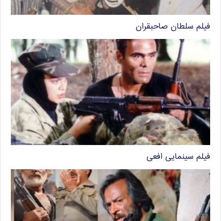
فیلم سلطان صاحبقران
فیلم سینمایی افعی