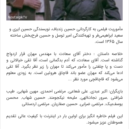
مأموریت فیلمی به کارگردانی حسین زندباف، نویسندگی حسین ایری و
سعید ابراهیمی‌فر و تهیه‌کنندگی امیر توسل و حسین فرح‌بخش ساخته
سال ۱۳۶۵ است.
خلاصه داستان : دختر آقای سعادت با مهندس مهران قرار ازدواج
گذاشته است. آقای سعادت، که آدم بدگمانی است، آقا تقی خیالاتی و
دست و پا چلفتی را مأمور می‌کند تا مهران را زیر نظر بگیرد. آقا تقی
ادعا می‌کند که مهران عضو باند قاچاق هروئین است. به زودی معلوم
می‌شود که قاچاقچی مورد نظر …
بازیگران: اکبر عبدی, علی شعاعی, مرتضی احمدی, مهین شهابی, طیب
شرافتی ,سرور نجات‌الهی, ملیحه نیکجومند, حسین شهاب, محسن
یوسف‌بیک, مرتضی ضرابی, حسین صفاریان, مرتضی اردستانی
این فیلم خاطره انگیز برای اولین بار در اینترنت با کیفیت عالی تقدیم
هموطنان عزیز میشود.