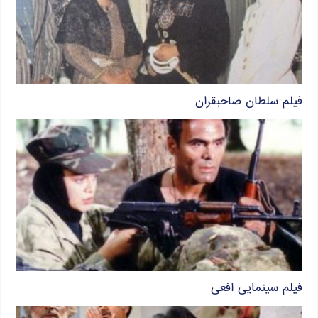
فیلم سلطان صاحبقران
فیلم سینمایی افعی