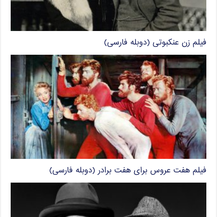
فیلم زن عنکبوتی (دوبله فارسی)
فیلم هفت عروس برای هفت برادر (دوبله فارسی)