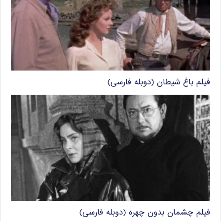
فیلم باغ شیطان (دوبله فارسی)
فیلم چشمان بدون چهره (دوبله فارسی)