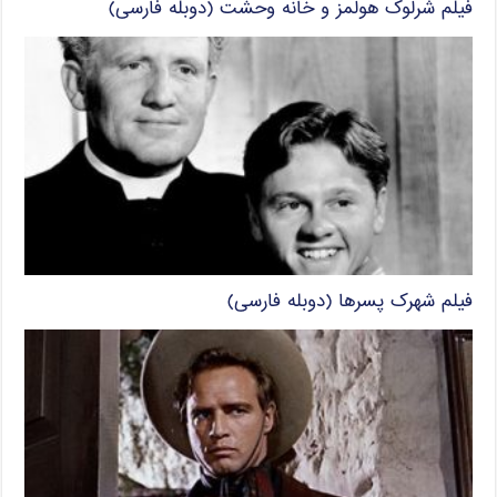
فیلم شرلوک هولمز و خانه وحشت (دوبله فارسی)
فیلم شهرک پسرها (دوبله فارسی)