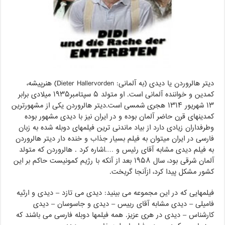
دیتر هالروردن یا دیدی (به آلمانی: Dieter Hallervorden) هنرپیشه،
کمدین و خواننده آلمانی است. او متولد ۵ سپتامبر۱۹۳۵ میلادی برابر
۱۳ شهریور ۱۳۱۴ هجری شمسی است.دیتر هالروردن یکی از مشهورترین
کمدینهای قرن حاضر آلمان بوده و در ایران نیز با دیدی مشهور بوده
وطرفداران زیادی دارد از بیاد ماندنی ترین فیلمهای دوبله شده به زبان
فارسی در ایران میتوان به فیلم بسیار جذاب و خنده دار دیتر هالروردن
به فیلم دیدی مشابه آقای رئیس و ….اشاره کرد . هالروردن که متولد
آلمان شرقی بود، سال ۱۹۵۸ بعد از آنکه با رژیم کمونیست حاکم بر این
کشور مشکل پیدا کرد، ازآنجا گریخت.
فیلمهایی که در این مجموعه می بینید: دیدی می تازد – دیدی و ارثیه
فامیلی – دیدی مشابه آقای رییس – دیدی و جاسوسان – دیدی
کارشناس – دیدی در هری عزیز. همه فیلمها دوبله فارسی می باشند که