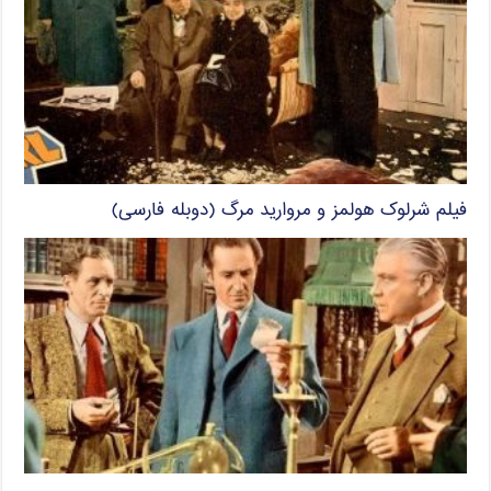
فیلم شرلوک هولمز و مروارید مرگ (دوبله فارسی)