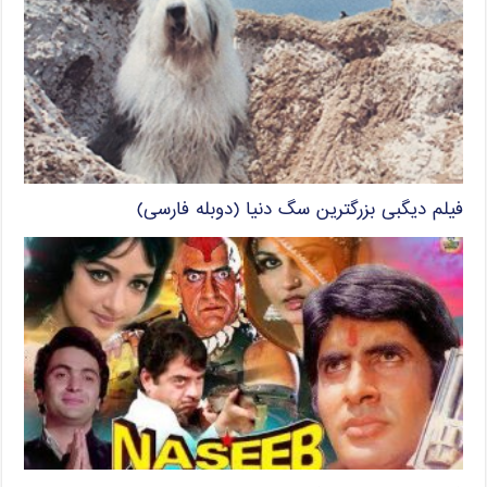
فیلم دیگبی بزرگترین سگ دنیا (دوبله فارسی)