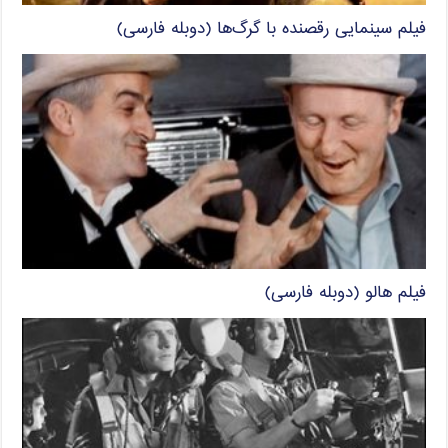
فیلم سینمایی رقصنده با گرگ‌ها (دوبله فارسی)
فیلم هالو (دوبله فارسی)