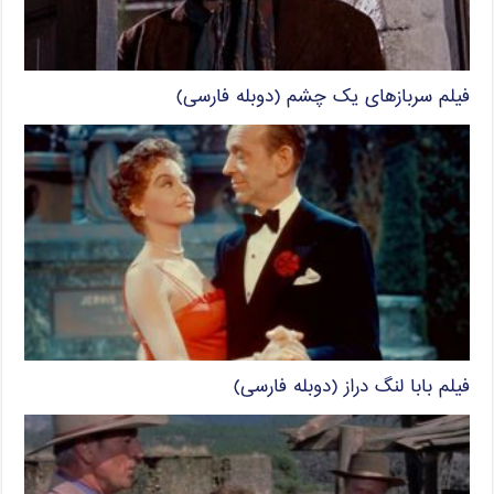
فیلم سربازهای یک چشم (دوبله فارسی)
فیلم بابا لنگ دراز (دوبله فارسی)