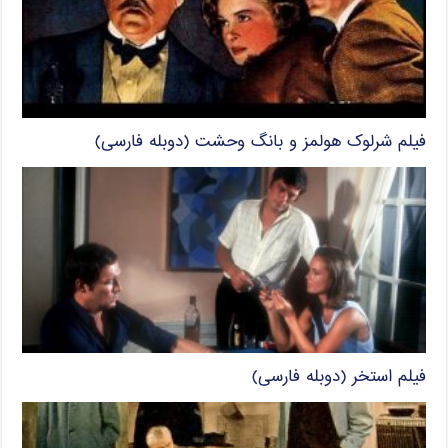
فیلم شرلوک هولمز و بانگ وحشت (دوبله فارسی)
فیلم استخر (دوبله فارسی)