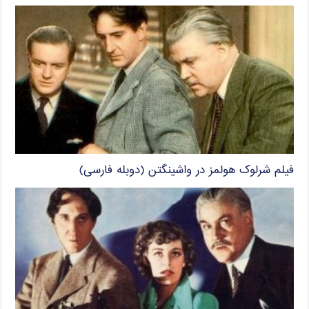
فیلم شرلوک هولمز در واشینگتن (دوبله فارسی)