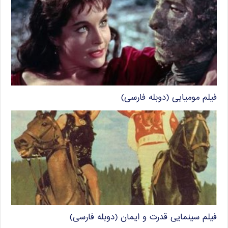
فیلم مومیایی (دوبله فارسی)
فیلم سینمایی قدرت و ایمان (دوبله فارسی)