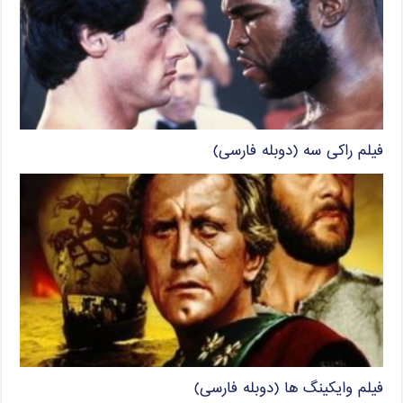
فیلم راکی سه (دوبله فارسی)
فیلم وایکینگ ها (دوبله فارسی)