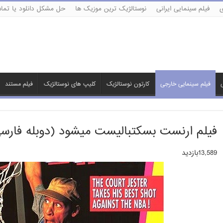
ی
فیلم سینمایی ایرانی
نوستالژیک ترین موزیک ها
حل مشکل دانلود یا تماش
ی
فیلم سینمایی خارجی
کارتون نوستالژیک
کلیپ های نوستالژیک
فیلم مستند
فیلم ارنست بسکتبالیست میشود (دوبله فارس
13,589بازدید