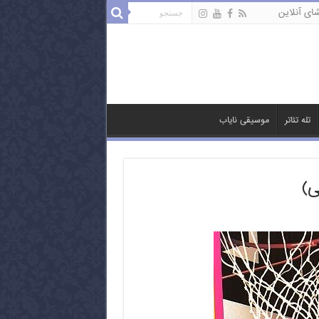
ای آنلاین
تله تئاتر
موسیقی نایاب
ی)