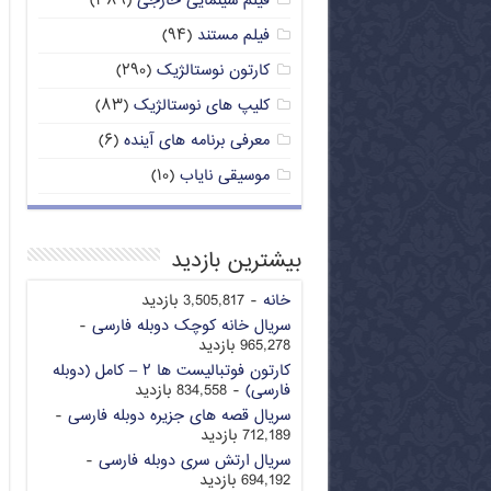
فیلم سینمایی خارجی
(۳۸۹)
فیلم مستند
(۹۴)
کارتون نوستالژیک
(۲۹۰)
کلیپ های نوستالژیک
(۸۳)
معرفی برنامه های آینده
(۶)
موسیقی نایاب
(۱۰)
بیشترین بازدید
خانه
- 3,505,817 بازدید
سریال خانه کوچک دوبله فارسی
-
965,278 بازدید
کارتون فوتبالیست ها ۲ – کامل (دوبله
فارسی)
- 834,558 بازدید
سریال قصه های جزیره دوبله فارسی
-
712,189 بازدید
سریال ارتش سری دوبله فارسی
-
694,192 بازدید