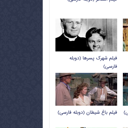
فیلم شهرک پسرها (دوبله
فارسی)
ی)
فیلم باغ شیطان (دوبله فارسی)