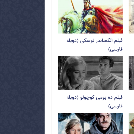
فیلم الکساندر نوسکی (دوبله
فارسی)
فیلم ده بومی کوچولو (دوبله
فارسی)