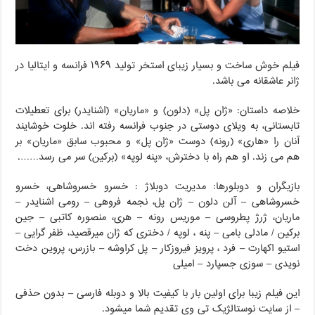
فیلم خوش ساخت و بسیار زیبای استخر تولید ۱۹۶۹ فرانسه و ایتالیا در
ژانر عاشقانه می باشد.
خلاصه داستان: «ژان پل» (دلون) و «ماریان» (اشنایدر) برای تعطیلات
تابستانی، به ویلای دوستی در جنوب فرانسه رفته اند. خلوت خوشایند
آنان را «هاری» (رونه) دوست «ژان پل» و محبوب سابق «ماریان» بر
هم می زند. او هم راه با دخترش، «پنه لوپه» (برکین) سر می رسد…….
بازیگران و دوبلورها: مدیریت دوبلاژ : خسرو خسروشاهی، خسرو
خسروشاهی – آلن دلون – ژان پل، نجمه فروهی – رومی اشنایدر –
ماریان، ژرژ پطروسی – موریس رونه – هری، منصوره کاتبی – جین
برکین / مادلی بامی – پنه ، لوپه / دختری که ژان میرقصید، ظفر گرایی –
استیو اکهارت – فرد ، پرویز فیروزکار – پل کراوشه – بازرس، پروین دخت
نویدی – سوزی جسپارد – امیلی
این فیلم زیبا برای اولین بار با کیفیت بالا و دوبله فارسی – بدون حذفی
– از سایت نوستالژیک تی وی تقدیم شما میشود.