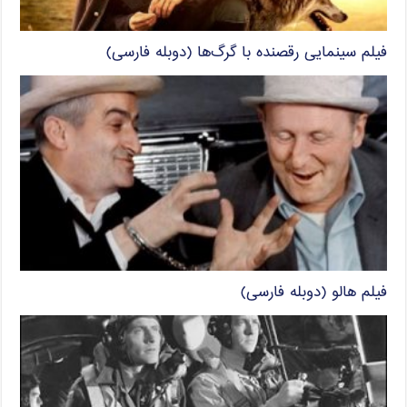
فیلم سینمایی رقصنده با گرگ‌ها (دوبله فارسی)
فیلم هالو (دوبله فارسی)