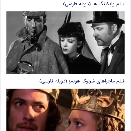
فیلم وایکینگ ها (دوبله فارسی)
فیلم ماجراهای شرلوک هولمز (دوبله فارسی)