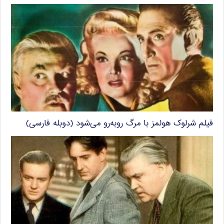
فیلم شرلوک هولمز با مرگ روبه‌رو می‌شود (دوبله فارسی)