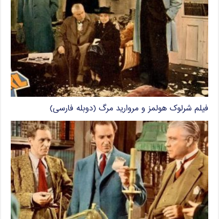
فیلم شرلوک هولمز و مروارید مرگ (دوبله فارسی)