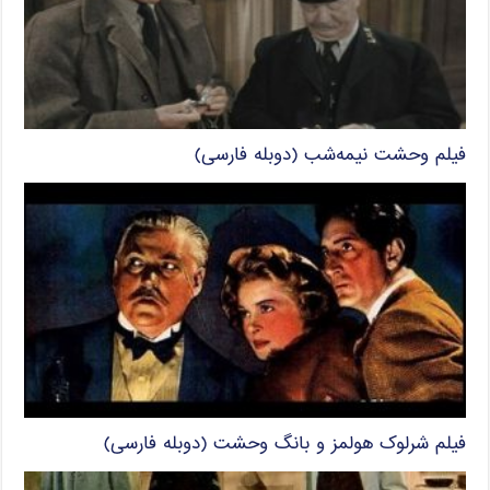
فیلم وحشت نیمه‌شب (دوبله فارسی)
فیلم شرلوک هولمز و بانگ وحشت (دوبله فارسی)