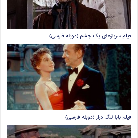
فیلم سربازهای یک چشم (دوبله فارسی)
فیلم بابا لنگ دراز (دوبله فارسی)