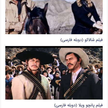
فیلم شالاکو (دوبله فارسی)
فیلم پانچو ویلا (دوبله فارسی)