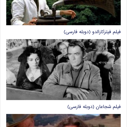
فیلم فیتزکارالدو (دوبله فارسی)
فیلم شجاعان (دوبله فارسی)