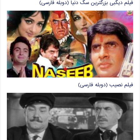
فیلم دیگبی بزرگترین سگ دنیا (دوبله فارسی)
فیلم نصیب (دوبله فارسی)