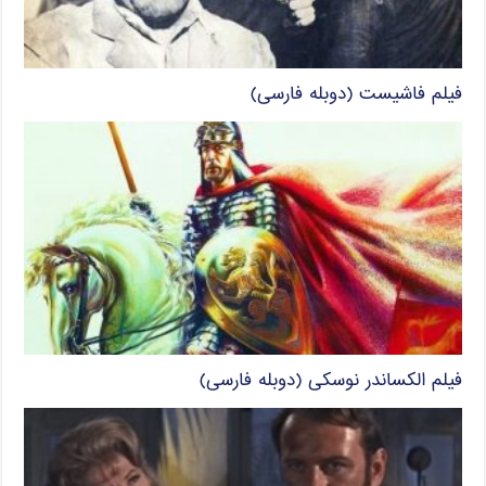
فیلم فاشیست (دوبله فارسی)
فیلم الکساندر نوسکی (دوبله فارسی)