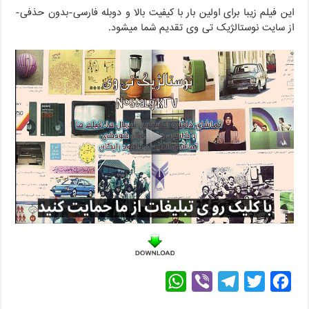
این فیلم زیبا برای اولین بار با کیفیت بالا و دوبله فارسی-بدون حذفی-
از سایت نوستالژیک تی وی تقدیم شما میشود.
W
V
T
T
F
h
i
e
w
a