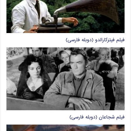
فیلم فیتزکارالدو (دوبله فارسی)
فیلم شجاعان (دوبله فارسی)