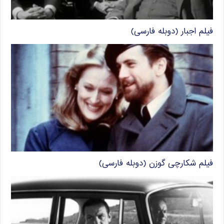
فیلم اجبار (دوبله فارسی)
فیلم شکارچی گوزن (دوبله فارسی)