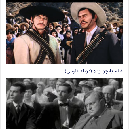
فیلم پانچو ویلا (دوبله فارسی)