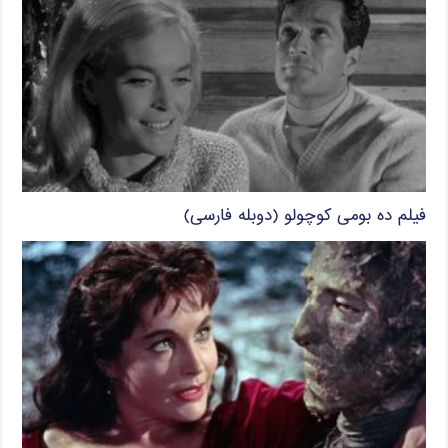
فیلم ده بومی کوچولو (دوبله فارسی)