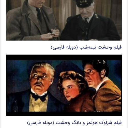
فیلم وحشت نیمه‌شب (دوبله فارسی)
فیلم شرلوک هولمز و بانگ وحشت (دوبله فارسی)