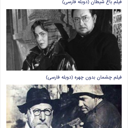
فیلم باغ شیطان (دوبله فارسی)
فیلم چشمان بدون چهره (دوبله فارسی)