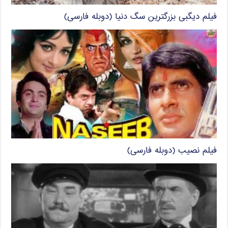
فیلم دیگبی بزرگترین سگ دنیا (دوبله فارسی)
فیلم نصیب (دوبله فارسی)