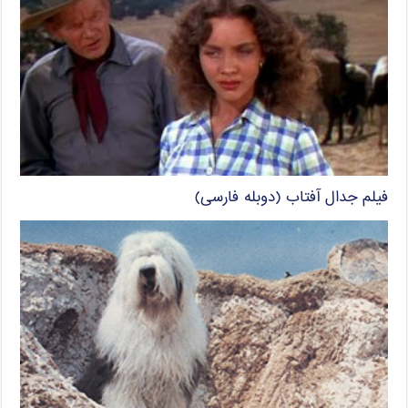
فیلم جدال آفتاب (دوبله فارسی)