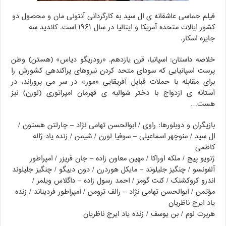
فیلم حماسی عاشقانه ی ال سید به کارگردانی آنتونی مان و محصول دو
کشور ایالات متحده آمریکا و ایتالیا در سال ۱۹۶۱ است. کاندید سه
جایزه اسکار.
خلاصه داستان: اسپانیا، قرن یازدهم. «رودریگو دیاس» (هستن) وطن‏
پرست اسپانیایى که سوداى متحد کردن نیروهاى پراکنده‏ى کشورش را
براى مقابله با حملات قبایل آفریقایى «مور» در سر مى‏ پروراند، در
آستانه‏ ى ازدواج با دختر شوالیه‏ ى قهرمان امپراتورى (لورن) نیز
هست…
بازیگران و دوبلورها: راوی / ابوالحسن تهامی نژاد – چارلتن هستون /
ال سید / منوچهر اسماعیلی – سوفیا لورن / شیمن / زنده یاد ژاله
کاظمی
ژنویو پیج / ملکه اوراکا / مهین معاون زاده – جان فریزر / امپراطور
آلفونسو / چنگیز جلیلوند – مایکل هوردرن / دون دییگو / چنگیز جلیلوند
اندرو کروکشنک / کنت گومز / احمد رسول زاده – داگلاس ویلمر /
مؤتمن / ابوالحسن تهامی نژاد – رالف ترومن / امپراطور فردیناند / زنده
یاد ایرج ناظریان
هربرت لوم / بن یوسف / زنده یاد ایرج ناظریان