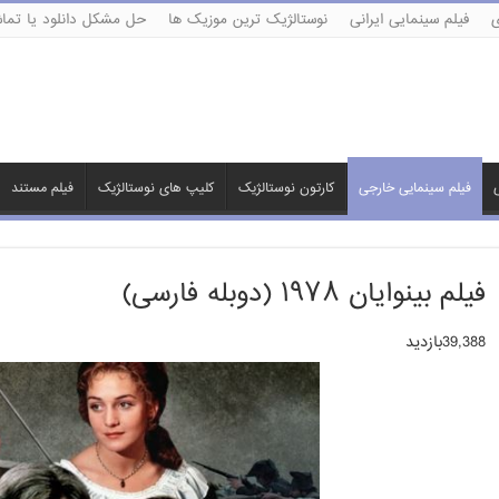
ی
فیلم سینمایی ایرانی
نوستالژیک ترین موزیک ها
حل مشکل دانلود یا تماش
ی
فیلم سینمایی خارجی
کارتون نوستالژیک
کلیپ های نوستالژیک
فیلم مستند
فیلم بینوایان ۱۹۷۸ (دوبله فارسی)
39,388بازدید