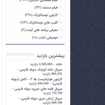
فیلم سینمایی خارجی
(۳۸۹)
فیلم مستند
(۹۴)
کارتون نوستالژیک
(۲۹۰)
کلیپ های نوستالژیک
(۸۳)
معرفی برنامه های آینده
(۶)
موسیقی نایاب
(۱۰)
بیشترین بازدید
خانه
- 3,505,659 بازدید
سریال خانه کوچک دوبله فارسی
-
965,233 بازدید
کارتون فوتبالیست ها ۲ – کامل (دوبله
فارسی)
- 834,549 بازدید
سریال قصه های جزیره دوبله فارسی
-
712,158 بازدید
سریال ارتش سری دوبله فارسی
-
694,169 بازدید