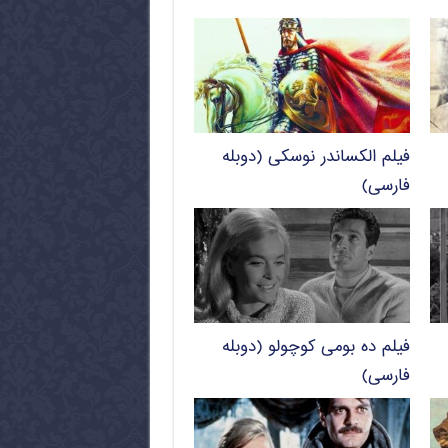
فیلم الکساندر نوسکی (دوبله
فارسی)
فیلم ده بومی کوچولو (دوبله
فارسی)