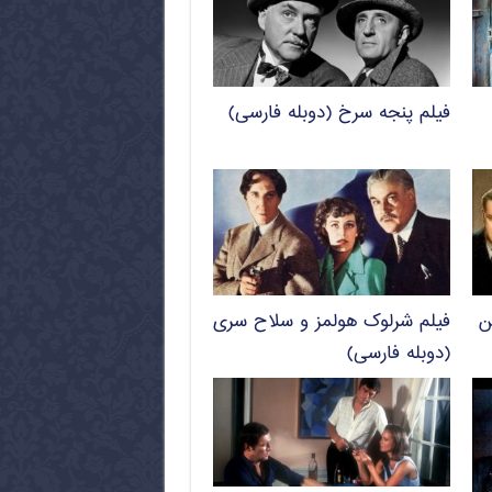
فیلم پنجه سرخ (دوبله فارسی)
ن
فیلم شرلوک هولمز و سلاح سری
(دوبله فارسی)