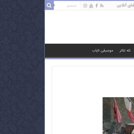
ای آنلاین
تله تئاتر
موسیقی نایاب