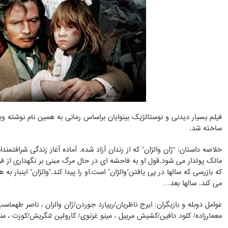
ساخته شد.
خلاصه داستان: “ژان والژان” که از زندان آزاد شده. آماده آغاز زندگی شرافتمن
مالک پولدار می شود.قول او به فاحشه ای در حال مرگ مبنی بر نگهداری از ف
که بازرسی که سالها در پی یافتن”والژان” است.او را پیدا کند.”والژان” اینبار 
می کند. سالها بعد…
عوامل دوبله و بازیگران: ایرج ناظریان/ریپارد جوردن/ژان والزان ، ناصر طهماسب
معمارزاده/ کلود دافین/کشیش مرییل ، مینو غزنوی/ کارولین لنگریش/کوزت ، من