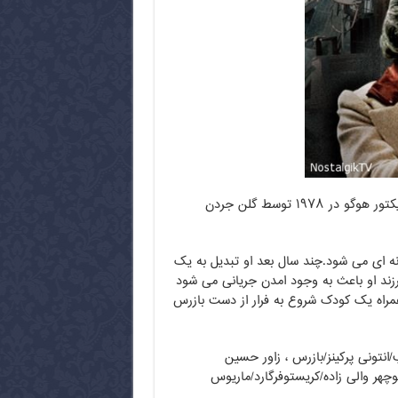
فیلم بسیار دیدنی و نوستالژیک بینوایان براساس رمانی به همین نام نوشته ویکتور هوگو در ۱۹۷۸ توسط گلن جردن
دانه ای می شود.چند سال بعد او تبدیل به یک
رزند او باعث به وجود امدن جریانی می شود
به همراه یک کودک شروع به فرار از دست بازرس
/انتونی پرکینز/بازرس ، زاور حسین
وچهر والی زاده/کریستوفرگارد/ماریوس