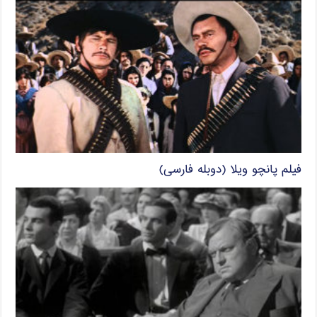
فیلم پانچو ویلا (دوبله فارسی)