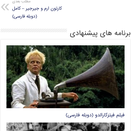
مطلب بعدی
p
a
r
o
کارتون ارم و جیرجیر – کامل
(دوبله فارسی)
p
m
k
برنامه های پیشنهادی
فیلم فیتزکارالدو (دوبله فارسی)