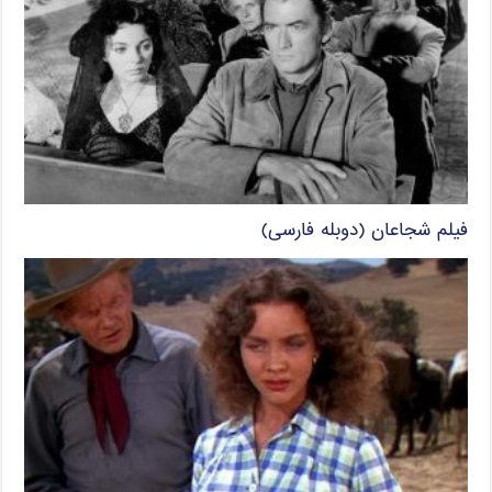
فیلم شجاعان (دوبله فارسی)