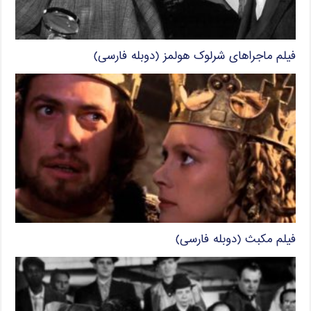
فیلم ماجراهای شرلوک هولمز (دوبله فارسی)
فیلم مکبث (دوبله فارسی)