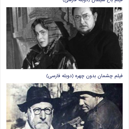
فیلم باغ شیطان (دوبله فارسی)
فیلم چشمان بدون چهره (دوبله فارسی)