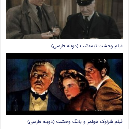
فیلم وحشت نیمه‌شب (دوبله فارسی)
فیلم شرلوک هولمز و بانگ وحشت (دوبله فارسی)