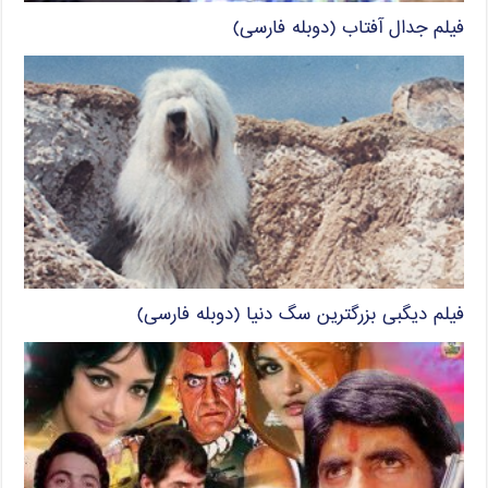
فیلم جدال آفتاب (دوبله فارسی)
فیلم دیگبی بزرگترین سگ دنیا (دوبله فارسی)