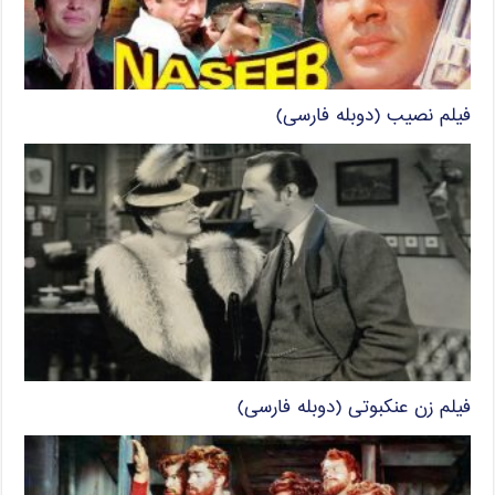
فیلم نصیب (دوبله فارسی)
فیلم زن عنکبوتی (دوبله فارسی)