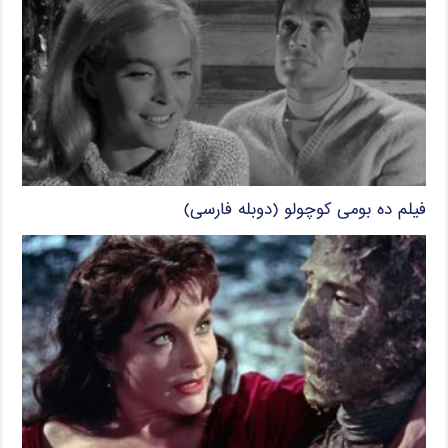
فیلم ده بومی کوچولو (دوبله فارسی)