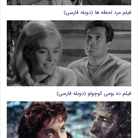
فیلم مرد لحظه ها (دوبله فارسی)
فیلم ده بومی کوچولو (دوبله فارسی)