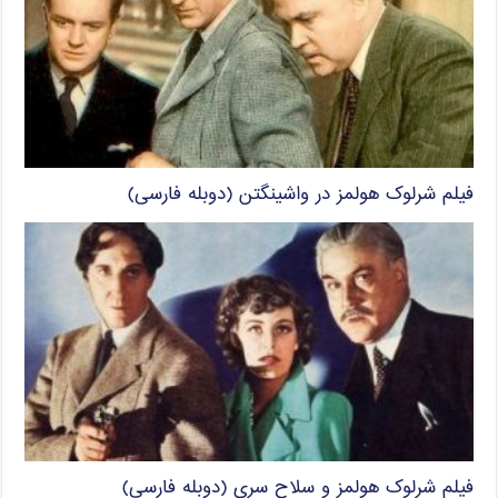
فیلم شرلوک هولمز در واشینگتن (دوبله فارسی)
فیلم شرلوک هولمز و سلاح سری (دوبله فارسی)