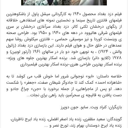
فیلم دزد بغداد محصول ۱۹۴۰ به کارگردانی میشل پاول از باشکوه‏ترین
فیلم‏هاى فانتزى تاریخ سینما و نخستین نمونه‏ هاى استفاده‏ى خلاقانه
از رنگ‏هاى درخشان تکنى کالر. دزد بغداد سرآغازى درخشان بر سرى
فیلم‏هاى شرقى هالیوود در دهه‏ هاى ۱۹۴۰ و ۱۹۵۰ بود. طراحى صحنه‏
ى وینسنت کوردا و نیز موسیقى حماسى – فانتزى میکلوش روشا سهم
عمده‏اى در خلق حال و هواى فیلم دارند. این بازسازى دزد بغداد (رائول
والش ، ۱۹۲۴) ، به نوبه‏ى خود دو بار در سال‏هاى ۱۹۶۱ (آرتور لوبین) و
۱۹۷۸ (کلایو دانر) بازسازى شد. برنده اسکار بهترین جلوه های ویژه-
برنده اسکار بهترین طراحی هنری-برنده اسکار بهترین فیلمبرداری
خلاصه داستان: «ابو» نوجوانى شرور اما خوش ‏قلب می ‏کوشد تا به
«شاهزاده احمد» کمک کند تا جادوگر شیطان صفت، «جعفر» را شکست
دهد. او پس از ماجراهایى، از جمله برخورد با «جن» چراغ جادو و
دست یافتن به قالیچه‏ ى سحرآمیز، باید راهى براى نجات…
بازیگران: کنراد ویت, سابو, جون دوپرز
گویندگان: سعید مظفری، زنده یاد اصغر افضلی، زنده یاد ایرج ناظریان،
زنده یاد ایرج دوستدار، بهرام زند، تورج نصر و …