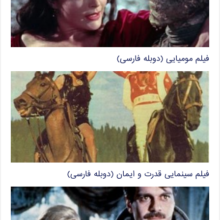
فیلم مومیایی (دوبله فارسی)
فیلم سینمایی قدرت و ایمان (دوبله فارسی)