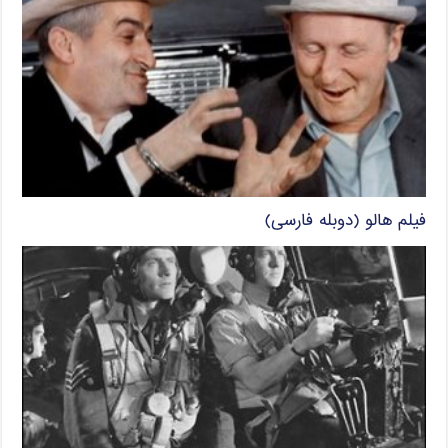
فیلم هالو (دوبله فارسی)