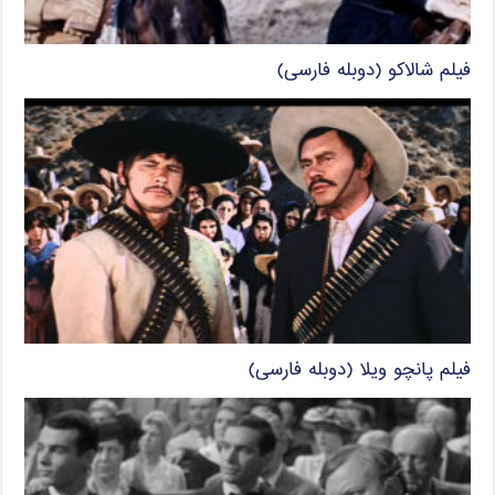
فیلم شالاکو (دوبله فارسی)
فیلم پانچو ویلا (دوبله فارسی)