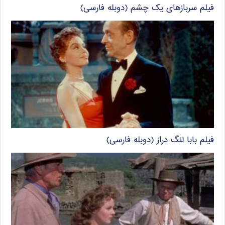
فیلم سربازهای یک چشم (دوبله فارسی)
فیلم بابا لنگ دراز (دوبله فارسی)