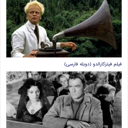
فیلم فیتزکارالدو (دوبله فارسی)