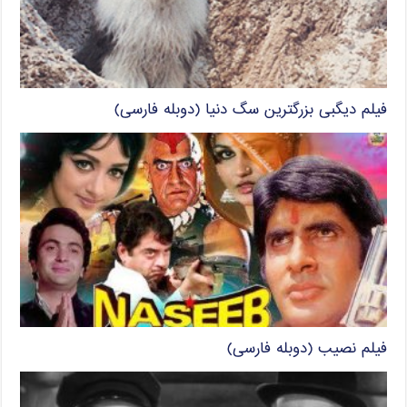
فیلم دیگبی بزرگترین سگ دنیا (دوبله فارسی)
فیلم نصیب (دوبله فارسی)