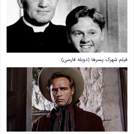
فیلم شهرک پسرها (دوبله فارسی)