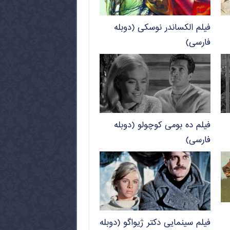
فیلم الکساندر نوسکی (دوبله
فارسی)
فیلم ده بومی کوچولو (دوبله
فارسی)
فیلم سینمایی دکتر ژیواگو (دوبله