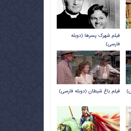
فیلم شهرک پسرها (دوبله
فارسی)
ی)
فیلم باغ شیطان (دوبله فارسی)