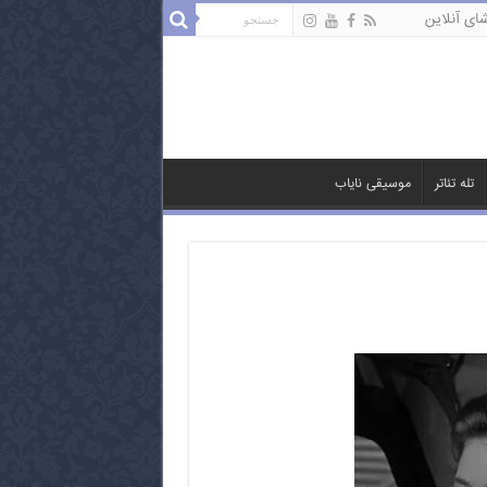
ای آنلاین
تله تئاتر
موسیقی نایاب