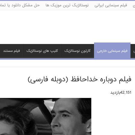
ی
فیلم سینمایی ایرانی
نوستالژیک ترین موزیک ها
حل مشکل دانلود یا تماش
ی
فیلم سینمایی خارجی
کارتون نوستالژیک
کلیپ های نوستالژیک
فیلم مستند
فیلم دوباره خداحافظ (دوبله فارسی)
42,151بازدید